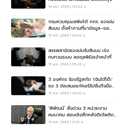
14 พ.ค. 2569 | 06:02 น.
กรมควบคุมมลพิษโต้ กกร. แจงปม
สินบน ตั้งคำถามที่มาข้อมูล–ขอ
หลักฐานใน 7 วัน
15 พ.ค. 2569 | 04:34 น.
สรรพสามิตแจงปมรับสินบน เร่ง
ทบทวนระบบ ลดดุลพินิจเจ้าหน้าที่
15 พ.ค. 2569 | 05:26 น.
3 องค์กร ร้องรัฐสกัด 'เงินใต้โต๊ะ'
ชง 3 ข้อเสนอแก้คอร์รัปชั่นถึงมือนา
ยกฯ
15 พ.ค. 2569 | 06:30 น.
‘พิพัฒน์’ สั่งด่วน 3 หน่วยงาน
คมนาคม สอบเชิงลึกหลังติดโผติด
สินบน
15 พ.ค. 2569 | 11:25 น.