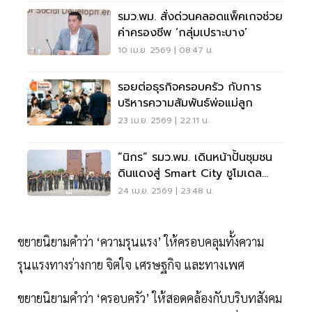
รมว.พม. สั่งด่วนคลอดแพ็คเกจช่วย
ค่าครองชีพ ‘กลุ่มเปราะบาง’
10 เม.ย. 2569 | 08:47 น.
รอยต่อธุรกิจครอบครัว กับการ
บริหารความสัมพันธ์พ่อแม่ลูก
23 เม.ย. 2569 | 22:11 น.
“นิกร” รมว.พม. เดินหน้าปั้นชุมชน
ดินแดงสู่ Smart City ชูโมเดล
พัฒนาเมืองตอบโจทย์อนาคต
24 เม.ย. 2569 | 23:48 น.
ขยายนิยามคำว่า ‘ความรุนแรง’ ให้ครอบคลุมทั้งความ
รุนแรงทางร่างกาย จิตใจ เศรษฐกิจ และทางเพศ
ขยายนิยามคำว่า ‘ครอบครัว’ ให้สอดคล้องกับบริบทสังคม