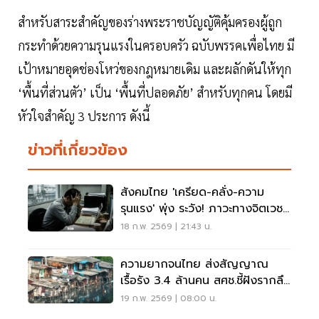
สำหรับสาระสำคัญของร่างพระราชบัญญัติคุ้มครองผู้ถูก
กระทำด้วยความรุนแรงในครอบครัว ฉบับพรรคเพื่อไทย มี
เป้าหมายอุดช่องโหว่ของกฎหมายเดิม และผลักดันให้ทุก
‘พื้นที่ส่วนตัว’ เป็น ‘พื้นที่ปลอดภัย’ สำหรับทุกคน โดยมี
หัวใจสำคัญ 3 ประการ ดังนี้
ข่าวที่เกี่ยวข้อง
สังคมไทย 'เครียด-คลั่ง-ความ
รุนแรง' พุ่ง ระวัง! ภาวะทางจิตเวช
อันตราย
18 ก.พ. 2569 | 21:43 น.
ความยากจนไทย ส่งสัญญาณ
เรื้อรัง 3.4 ล้านคน สศช.ชี้ฝังรากลึก
หลายจังหวัด
19 ก.พ. 2569 | 08:00 น.