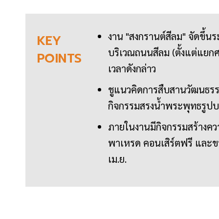
งาน "สงกรานต์สีลม" จัดขึ้น
KEY
บริเวณถนนสีลม (ตั้งแต่แย
POINTS
เวลาดังกล่าว
ชูแนวคิดการสืบสานวัฒนธรรม
กิจกรรมสรงน้ำพระพุทธรูปบน
ภายในงานมีกิจกรรมสร้างค
พาเหรด คอนเสิร์ตฟรี และข
เม.ย.