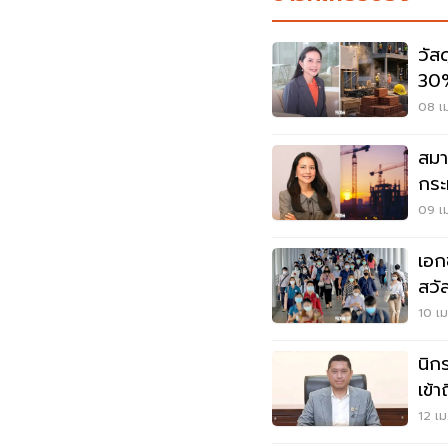
วัส
30%
สภา
08 เม
สมา
กระท
สภา
09 เม
เอก
สวั
10 เม
นิก
เข้า
เปิด
12 เม