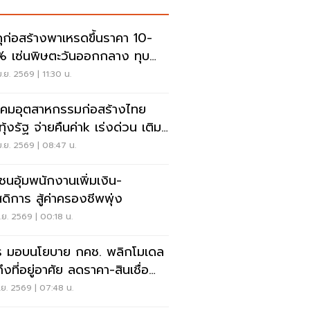
ดุก่อสร้างพาเหรดขึ้นราคา 10-
 เซ่นพิษตะวันออกกลาง ทุบ
พคล่องรับเหมา
.ย. 2569 | 11:30 น.
คมอุตสาหกรรมก่อสร้างไทย
ุ้งรัฐ จ่ายคืนค่าk เร่งด่วน เติม
พคล่องรับเหมา
.ย. 2569 | 08:47 น.
ชนอุ้มพนักงานเพิ่มเงิน-
สดิการ สู้ค่าครองชีพพุ่ง
.ย. 2569 | 00:18 น.
ร มอบนโยบาย กคช. พลิกโมเดล
ถึงที่อยู่อาศัย ลดราคา-สินเชื่อ
ทางมีบ้านง่ายขึ้น
.ย. 2569 | 07:48 น.