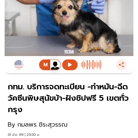
กทม. บริการจดทะเบียน -ทำหมัน-ฉีด
วัคซีนพิษสุนัขบ้า-ฝังชิปฟรี 5 เขตทั่ว
กรุง
By
กมลพร ชิระสุวรรณ
01 มี.ค. 69 | 20:00 น.