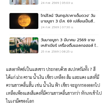
24 ก.พ. 2569 | 05:03 น.
ไทม์ไลน์ 'จันทรุปราคาเต็มดวง' วัน
มาฆบูชา 3 มี.ค. 69 เปลี่ยนเป็นสี
แดงอิฐ ตอนไหน
24 ก.พ. 2569 | 07:30 น.
วันมาฆบูชา 3 มีนาคม 2569 ขาย
เหล้าเบียร์ เครื่องดื่มแอลกอฮอล์ ได้
หรือไม่
25 ก.พ. 2569 | 08:25 น.
แสงอาทิตย์เป็นแสงขาว ประกอบด้วย สเปกตรัมทั้ง 7 สี
ได้แก่ ม่วง คราม น้ำเงิน เขียว เหลือง ส้ม และแดง แสงที่มี
ความยาวคลื่นสั้น เช่น น้ำเงิน ฟ้า เขียว จะถูกกรองออกไป
เหลือเพียงแสงสีแดงที่มีความยาวคลื่นยาวกว่า หักเหเข้าไป
ในเงามืดของโลก