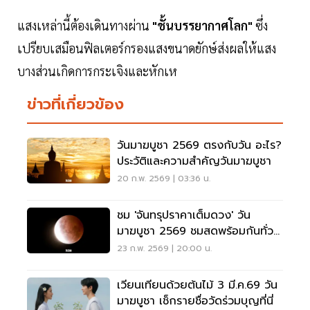
แสงเหล่านี้ต้องเดินทางผ่าน
"ชั้นบรรยากาศโลก"
ซึ่ง
เปรียบเสมือนฟิลเตอร์กรองแสงขนาดยักษ์ส่งผลให้แสง
บางส่วนเกิดการกระเจิงและหักเห
ข่าวที่เกี่ยวข้อง
วันมาฆบูชา 2569 ตรงกับวัน อะไร?
ประวัติและความสำคัญวันมาฆบูชา
20 ก.พ. 2569 | 03:36 น.
ชม 'จันทรุปราคาเต็มดวง' วัน
มาฆบูชา 2569 ชมสดพร้อมกันทั่ว
ไทย 3 มี.ค.นี้
23 ก.พ. 2569 | 20:00 น.
เวียนเทียนด้วยต้นไม้ 3 มี.ค.69 วัน
มาฆบูชา เช็กรายชื่อวัดร่วมบุญที่นี่