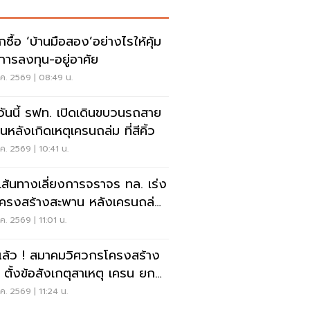
กซื้อ ‘บ้านมือสอง’อย่างไรให้คุ้ม
 การลงทุน-อยู่อาศัย
ค. 2569 | 08:49 น.
่มวันนี้ รฟท. เปิดเดินขบวนรถสาย
นหลังเกิดเหตุเครนถล่ม ที่สีคิ้ว
ค. 2569 | 10:41 น.
เส้นทางเลี่ยงการจราจร ทล. เร่ง
อโครงสร้างสะพาน หลังเครนถล่ม
นพระราม 2
ค. 2569 | 11:01 น.
แล้ว ! สมาคมวิศวกรโครงสร้าง
 ตั้งข้อสังเกตุสาเหตุ เครน ยก
นน๊อกดาวน์พลิกคว่ำที่ขอนแก่น
ค. 2569 | 11:24 น.