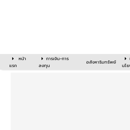
หน้า
การเงิน-การ
อสังหาริมทรัพย์
แรก
ลงทุน
นโย