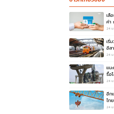
เลือ
ค่า
24 ม.
เริ
อีสา
24 ม.
แนะ
รื้
ถน
24 ม.
อีก
ไทย
บ้า
24 ม.