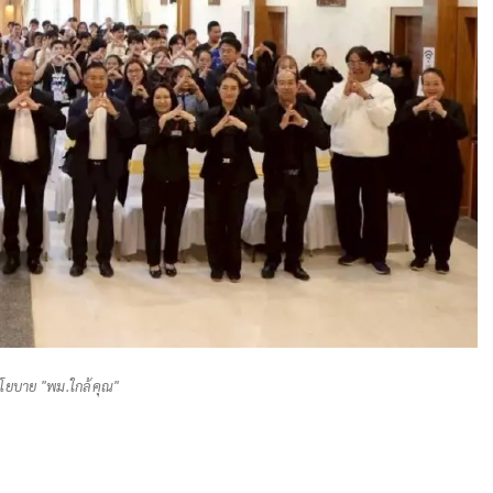
นโยบาย "พม.ใกล้คุณ"