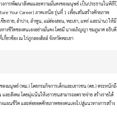
ทรวงการพัฒนาสังคมและความมั่นคงของมนุษย์ เป็นประธานในพิธีป
ture Your Career) ภาคเหนือ รุ่นที่ 1 เพื่อเสริมสร้างศักยภาพ
ียงราย, ลำปาง, ลำพูน, แม่ฮ่องสอน, พะเยา, แพร่ และน่าน) ให้มี
างชีวิตของตนเองอย่างมั่นคง โดยมี นางอภิญญา ชมภูมาศ อธิบดี
ี่ยวข้อง ณ ไร่ภูกลองฮิลล์ จังหวัดพะเยา
งของมนุษย์ (พม.) โดยกรมกิจการเด็กและเยาวชน (ดย.) ตระหนักถึ
สังคม โดยมุ่งเน้นให้เยาวชนสามารถลดรายจ่าย สร้างรายได้
จักวางแผนชีวิต และต่อยอดศักยภาพของตนเองไปสู่แนวทางการสร้าง