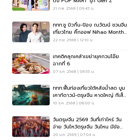
ดึง POP MART รุก Gen Z
21 ก.พ. 2568 | 09:45 น.
ททท.ชู บิวกิ้น-ป้อง ณวัฒน์ ชวนจีน
เที่ยวไทย คิ๊กออฟ Nihao Month
รับวันชาติจีน-ตรุษจีน
22 ก.ย. 2568 | 12:10 น.
เทคติคลุกเคล้าเขย่ายุคกวนโอ๊ย
ฉากที่ 6
07 ธ.ค. 2568 | 06:55 น.
ททท.ฟื้นท่องเที่ยวใต้หลังน้ำลด บูม
เคาท์ดาวน์-ตรุษจีน หาดใหญ่ ทีเส็บ
กู้คืนตลาดไมซ์
10 ธ.ค. 2568 | 08:00 น.
วันตรุษจีน 2569 วันที่เท่าไหร่ วัน
จ่าย วันไหว้ตรุษจีน วันไหน มีข้อ
ห้ามทำอะไรบ้าง
20 ม.ค. 2569 | 07:04 น.