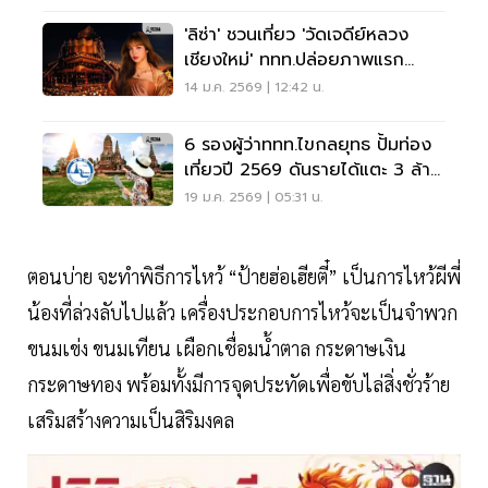
'ลิซ่า' ชวนเที่ยว 'วัดเจดีย์หลวง
เชียงใหม่' ททท.ปล่อยภาพแรก
โปรโมทท่องเที่ยวไทย
14 ม.ค. 2569 | 12:42 น.
6 รองผู้ว่าททท.ไขกลยุทธ ปั้มท่อง
เที่ยวปี 2569 ดันรายได้แตะ 3 ล้าน
ล้าน
19 ม.ค. 2569 | 05:31 น.
ตอนบ่าย จะทำพิธีการไหว้ “ป้ายฮ่อเฮียตี๋” เป็นการไหว้ผีพี่
น้องที่ล่วงลับไปแล้ว เครื่องประกอบการไหว้จะเป็นจำพวก
ขนมเข่ง ขนมเทียน เผือกเชื่อมน้ำตาล กระดาษเงิน
กระดาษทอง พร้อมทั้งมีการจุดประทัดเพื่อขับไล่สิ่งชั่วร้าย
เสริมสร้างความเป็นสิริมงคล