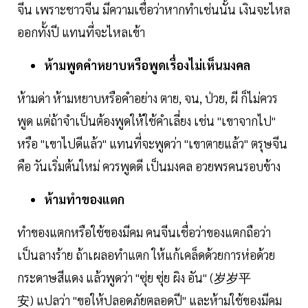
จีน เพราะชาวจีน มีความเชื่อว่าหากทำเช่นนั้น เงินจะไหล
ออกทั้งปี แทนที่จะไหลเข้า
ห้ามพูดคำหยาบหรือพูดเรื่องไม่เห็นมงคล
ห้ามด่า ห้ามหยาบหรือคำอย่าง ตาย, จน, ป่วย, ผี ก็ไม่ควร
พูด แต่ถ้าจำเป็นต้องพูดให้ใช้คำเลี่ยง เช่น "เขาจากไป"
หรือ "เขาไปดีแล้ว" แทนที่จะพูดว่า "เขาตายแล้ว" ตรุษจีน
คือ วันเริ่มต้นใหม่ ควรพูดดี เป็นมงคล อวยพรคนรอบข้าง
ห้ามทำของแตก
ทำของแตกหรือใช้ของมีคม คนจีนเชื่อว่าของแตกถือว่า
เป็นลางร้าย ถ้าเผลอทำแตก ให้แก้เคล็ดด้วยการห่อด้วย
กระดาษสีแดง แล้วพูดว่า "ซุ่ย ซุ่ย ผิง อัน" (岁岁平
安) แปลว่า "ขอให้ปลอดภัยตลอดปี" และห้ามใช้ของมีคม