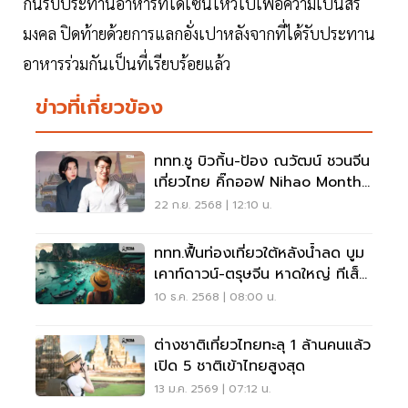
กันรับประทานอาหารที่ได้เซ่นไหว้ไปเพื่อความเป็นสิริ
มงคล ปิดท้ายด้วยการแลกอั่งเปาหลังจากที่ได้รับประทาน
อาหารร่วมกันเป็นที่เรียบร้อยแล้ว
ข่าวที่เกี่ยวข้อง
ททท.ชู บิวกิ้น-ป้อง ณวัฒน์ ชวนจีน
เที่ยวไทย คิ๊กออฟ Nihao Month
รับวันชาติจีน-ตรุษจีน
22 ก.ย. 2568 | 12:10 น.
ททท.ฟื้นท่องเที่ยวใต้หลังน้ำลด บูม
เคาท์ดาวน์-ตรุษจีน หาดใหญ่ ทีเส็บ
กู้คืนตลาดไมซ์
10 ธ.ค. 2568 | 08:00 น.
ต่างชาติเที่ยวไทยทะลุ 1 ล้านคนแล้ว
เปิด 5 ชาติเข้าไทยสูงสุด
13 ม.ค. 2569 | 07:12 น.