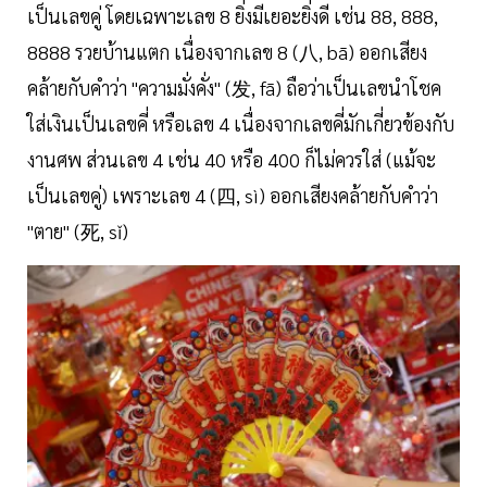
เป็นเลขคู่ โดยเฉพาะเลข 8 ยิ่งมีเยอะยิ่งดี เช่น 88, 888,
8888 รวยบ้านแตก เนื่องจากเลข 8 (八, bā) ออกเสียง
คล้ายกับคำว่า "ความมั่งคั่ง" (发, fā) ถือว่าเป็นเลขนำโชค
ใส่เงินเป็นเลขคี่ หรือเลข 4 เนื่องจากเลขคี่มักเกี่ยวข้องกับ
งานศพ ส่วนเลข 4 เช่น 40 หรือ 400 ก็ไม่ควรใส่ (แม้จะ
เป็นเลขคู่) เพราะเลข 4 (四, sì) ออกเสียงคล้ายกับคำว่า
"ตาย" (死, sǐ)