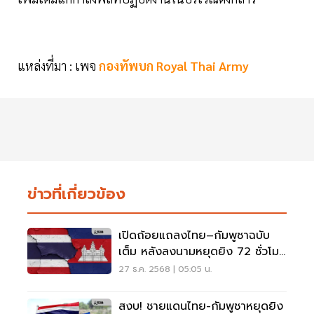
แหล่งที่มา : เพจ
กองทัพบก Royal Thai Army
ข่าวที่เกี่ยวข้อง
เปิดถ้อยแถลงไทย–กัมพูชาฉบับ
เต็ม หลังลงนามหยุดยิง 72 ชั่วโมง
ห้ามเคลื่อนไหว -ห้ามยั่วยุ
27 ธ.ค. 2568 | 05:05 น.
สงบ! ชายแดนไทย-กัมพูชาหยุดยิง