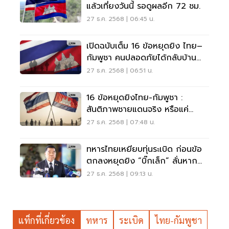
แล้วเที่ยงวันนี้ รอดูผลอีก 72 ชม.
27 ธ.ค. 2568 | 06:45 น.
เปิดฉบับเต็ม 16 ข้อหยุดยิง ไทย–
กัมพูชา คนปลอดภัยได้กลับบ้าน
ร่วมกู้ทุ่นระเบิด-ปราบสแกมเมอร์
27 ธ.ค. 2568 | 06:51 น.
16 ข้อหยุดยิงไทย-กัมพูชา :
สันติภาพชายแดนจริง หรือแค่
ชั่วคราว?
27 ธ.ค. 2568 | 07:48 น.
ทหารไทยเหยียบทุ่นระเบิด ก่อนข้อ
ตกลงหยุดยิง “บิ๊กเล็ก” ลั่นหาก
เสียงปืนกัมพูชาดัง ตอบโต้ทันที
27 ธ.ค. 2568 | 09:13 น.
แท็กที่เกี่ยวข้อง
ทหาร
ระเบิด
ไทย-กัมพูชา