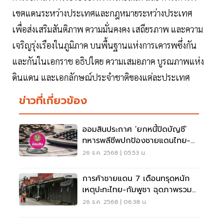
เขตแดนระหว่างประเทศและกฎหมายระหว่างประเทศ
เพื่อส่งเสริมสันติภาพ ความมั่นคงคง เสถียรภาพ และความ
เจริญรุ่งเรืองในภูมิภาค บนพื้นฐานแห่งการเคารพซึ่งกัน
และกันในเอกราช อธิปไตย ความเสมอภาค บูรณภาพแห่ง
ดินแดน และเอกลักษณ์ประจำชาติของแต่ละประเทศ
ข่าวที่เกี่ยวข้อง
ออมสินประกาศ ‘ยกหนี้ปิดบัญชี’
ทหารพลีชีพปกป้องชายแดนไทย-
กัมพูชา
26 ธ.ค. 2568 | 05:53 น.
การค้าชายแดน 7 เดือนทรุดหนัก
เหตุปะทะไทย-กัมพูชา ฉุดภาพรวม
วูบ
26 ธ.ค. 2568 | 06:38 น.