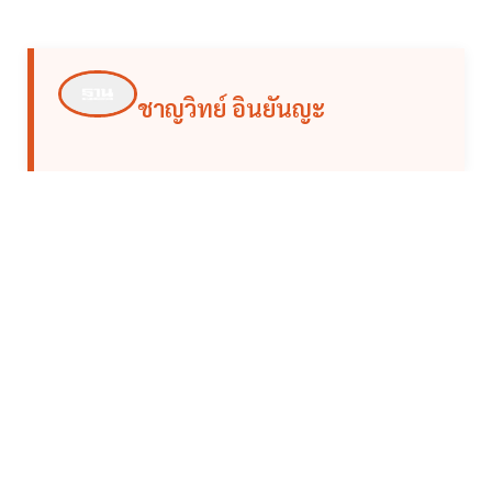
ชาญวิทย์ อินยันญะ