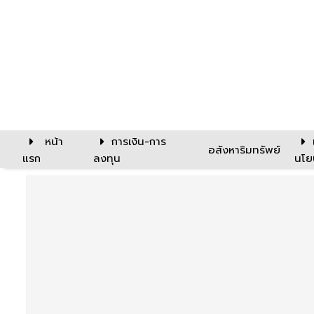
หน้า
การเงิน-การ
อสังหาริมทรัพย์
แรก
ลงทุน
นโย