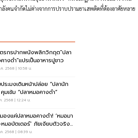
กำลังคนจำกัดไม่ต่างจากการปราบปรามยาเสพติดที่ต้องอาศัยหลาย
ตรกรปากพนังพลิกวิกฤต"ปลา
คางดำ"แปรเป็นอาหารปูขาว
ค. 2568 | 10:58 น.
ประมงเดินหน้าปล่อย “ปลานัก
” คุมเข้ม “ปลาหมอคางดำ”
ค. 2568 | 12:24 น.
ามองแค่ปลาหมอคางดำ! ‘หมอมา
–หมอบัตเตอร์’ ภัยเงียบตัวจริงที่
ังกลืนระบบนิเวศไทย
ค. 2568 | 08:39 น.