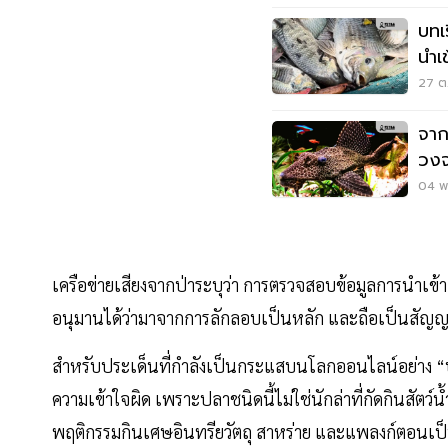
บทเ
นำเ
27 ต.
จาก
วงจ
โปร
04 พ.
เครือข่ายเสียงจากป่าระบุว่า การตรวจสอบข้อมูลการนำเข้าสั
อนุมานได้ว่ามาจากการลักลอบเป็นหลัก และถือเป็นสัญญาณ
สำหรับประเด็นที่กำลังเป็นกระแสบนโลกออนไลน์อย่าง “ปล
ความเข้าใจผิด เพราะปลาชนิดนี้ไม่ใช่นักล่าที่กัดกินสัตว์น้
พฤติกรรมกินเศษอินทรียวัตถุ สาหร่าย และแพลงก์ตอนเ