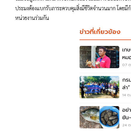
ประมงต้องแบกรับภาระควบคุมสิ่งมีชีวิตจำนวนมาก โดยมี
หน่วยงานร่วมกัน
ข่าวที่เกี่ยวข้อง
เกษ
หมอ
07 ต.
กรม
ล่า
14 ต.
อย่
ยัน
กำล
24 ต.