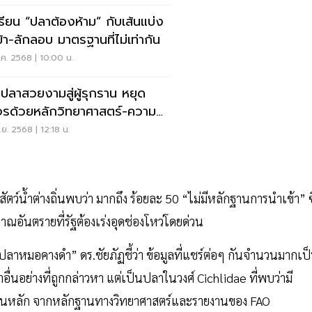
รียน “ปลาต้องห้าม” กับเส้นแบ่ง
ข้า-ลักลอบ มาตรฐานที่ไม่เท่ากัน
ค. 2568 | 10:00 น.
ปลาสวยงามสู่ผู้รุกราน หยุด
รด้วยหลักวิทยาศาสตร์-ความ
่งใส
ย. 2568 | 12:18 น.
ตว์น้ำต่างถิ่นพบว่า มากถึง ร้อยละ 50 “ไม่มีหลักฐานการนำเข้า” ซึ
อันตรายที่รัฐต้องเร่งอุดช่องโหว่โดยด่วน
าหมอคางดำ” ดร.ชัยภัฏชี้ว่า ข้อมูลที่แชร์ต่อๆ กันจำนวนมากเป
ำอื่นอย่างที่ถูกกล่าวหา แต่เป็นปลาในวงศ์ Cichlidae ที่พบว่ามี
ป็นหลัก จากหลักฐานทางวิทยาศาสตร์และรายงานของ FAO