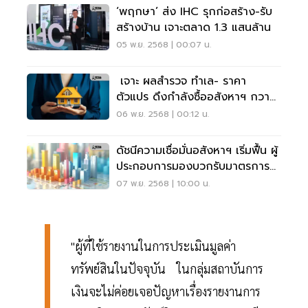
‘พฤกษา’ ส่ง IHC รุกก่อสร้าง-รับ
สร้างบ้าน เจาะตลาด 1.3 แสนล้าน
05 พ.ย. 2568 | 00:07 น.
เจาะ ผลสำรวจ ทำเล- ราคา
ตัวแปร ดึงกำลังซื้ออสังหาฯ กวาด
ยอดขาย'มหกรรมบ้าน-คอนโด'
06 พ.ย. 2568 | 00:12 น.
ดัชนีความเชื่อมั่นอสังหาฯ เริ่มฟื้น ผู้
ประกอบการมองบวกรับมาตรการ
รัฐ
07 พ.ย. 2568 | 10:00 น.
"ผู้ที่ใช้รายงานในการประเมินมูลค่า
ทรัพย์สินในปัจจุบัน ในกลุ่มสถาบันการ
เงินจะไม่ค่อยเจอปัญหาเรื่องรายงานการ