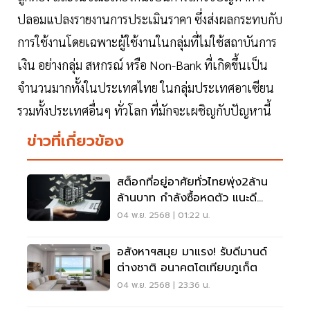
ปลอมแปลงรายงานการประเมินราคา ซึ่งส่งผลกระทบกับ
การใช้งานโดยเฉพาะผู้ใช้งานในกลุ่มที่ไม่ใช้สถาบันการ
เงิน อย่างกลุ่ม สหกรณ์​ หรือ Non-Bank ที่เกิดขึ้นเป็น
จำนวนมากทั้งในประเทศไทย ในกลุ่มประเทศอาเซียน
รวมทั้งประเทศอื่นๆ ทั่วโลก ที่มักจะเผชิญกับปัญหานี้
ข่าวที่เกี่ยวข้อง
สต็อกที่อยู่อาศัยทั่วไทยพุ่ง2ล้าน
ล้านบาท กำลังซื้อหดตัว แนะดี
เวลลอปเปอร์ ชะลอลงทุน
04 พ.ย. 2568 | 01:22 น.
อสังหาฯสมุย มาแรง! รับดีมานด์
ต่างชาติ อนาคตโตเทียบภูเก็ต
04 พ.ย. 2568 | 23:36 น.