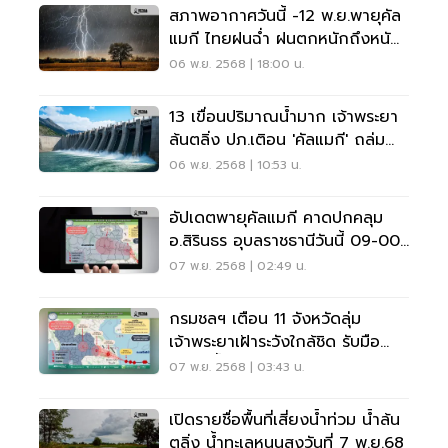
สภาพอากาศวันนี้ -12 พ.ย.พายุคัล
แมกี ไทยฝนฉ่ำ ฝนตกหนักถึงหนัก
มากบางแห่ง
06 พ.ย. 2568 | 18:00 น.
13 เขื่อนปริมาณน้ำมาก เจ้าพระยา
ล้นตลิ่ง ปภ.เติอน 'คัลแมกี' ถล่ม
66 จังหวัด
06 พ.ย. 2568 | 10:53 น.
อัปเดตพายุคัลแมกี คาดปกคลุม
อ.สิรินธร อุบลราชธานีวันนี้ 09-00
-10.00 น.
07 พ.ย. 2568 | 02:49 น.
กรมชลฯ เตือน 11 จังหวัดลุ่ม
เจ้าพระยาเฝ้าระวังใกล้ชิด รับมือ
ระบายน้ำเขื่อนเพิ่ม
07 พ.ย. 2568 | 03:43 น.
เปิดรายชื่อพื้นที่เสี่ยงน้ำท่วม น้ำล้น
ตลิ่ง น้ำทะเลหนุนสูงวันที่ 7 พ.ย.68