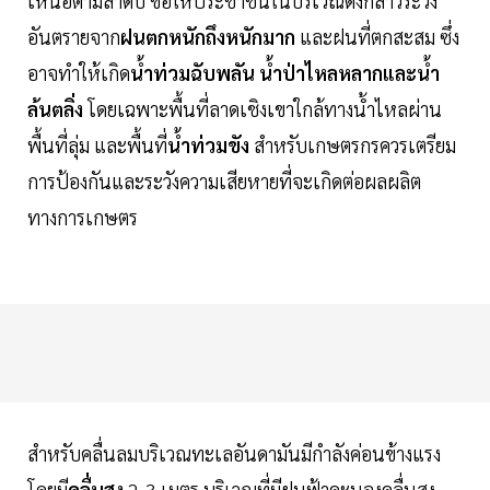
เหนือตามลำดับ ขอให้ประชาชนในบริเวณดังกล่าวระวัง
อันตรายจาก
ฝนตกหนักถึงหนักมาก
และฝนที่ตกสะสม ซึ่ง
อาจทำให้เกิด
น้ำท่วมฉับพลัน น้ำป่าไหลหลากและน้ำ
ล้นตลิ่ง
โดยเฉพาะพื้นที่ลาดเชิงเขาใกล้ทางน้ำไหลผ่าน
พื้นที่ลุ่ม และพื้นที่
น้ำท่วมขัง
สำหรับเกษตรกรควรเตรียม
การป้องกันและระวังความเสียหายที่จะเกิดต่อผลผลิต
ทางการเกษตร
สำหรับคลื่นลมบริเวณทะเลอันดามันมีกำลังค่อนข้างแรง
โดยมี
คลื่นสูง
2-3 เมตร บริเวณที่มีฝนฟ้าคะนองคลื่นสูง