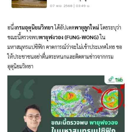
07 พ.ย. 2568 | 03:49 น.
อนึ่ง
กรมอุตุนิยมวิทยา
ได้อัปเดต
พายุลูกใหม่
โดยระบุว่า
ขณะนี้ตรวจพบ
พายุฟงวอง (FUNG-WONG)
ใน
มหาสมุทรแปซิฟิก คาดการณ์ว่าจะไม่เข้าประเทศไทย ขอ
ให้ประชาชนอย่าตื่นตระหนกและติดตามข่าวจากกรม
อุตุนิยมวิทยา