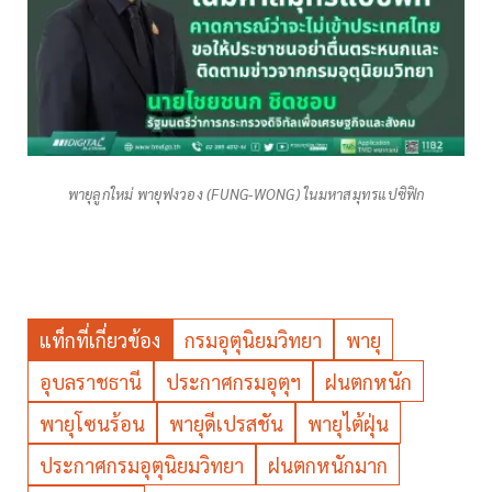
พายุลูกใหม่ พายุฟงวอง (FUNG-WONG) ในมหาสมุทรแปซิฟิก
แท็กที่เกี่ยวข้อง
กรมอุตุนิยมวิทยา
พายุ
อุบลราชธานี
ประกาศกรมอุตุฯ
ฝนตกหนัก
พายุโซนร้อน
พายุดีเปรสชัน
พายุไต้ฝุ่น
ประกาศกรมอุตุนิยมวิทยา
ฝนตกหนักมาก