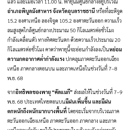
แล้ว และเมื่อเวลา 11.00 น. พายุนี้มีศูนย์กลางอยู่บริเวณ
อำเภอพิบูลมังสาหาร จังหวัดอุบลราชธานี
หรือที่ละติจูด
15.2 องศาเหนือ ลองจิจูด 105.2 องศาตะวันออก ความเร็ว
ลมสูงสุดใกล้ศูนย์กลางประมาณ 50 กิโลเมตรต่อชั่วโมง
กำลังเคลื่อนตัว ทางทิศตะวันตก ด้วยความเร็วประมาณ 20
กิโลเมตรต่อชั่วโมง คาดว่าพายุนี้จะอ่อนกำลังลงเป็น
หย่อม
ความกดอากาศต่ำกำลังแรง
ปกคลุมภาคตะวันออกเฉียง
เหนือ ภาคกลางตอนบน และภาคเหนือในช่วงวันที่ 7–8
พ.ย. 68
จาก
อิทธิพลของพายุ “คัลแมกี”
ส่งผลให้ในช่วงวันที่ 7–9
พ.ย. 68 ประเทศไทยตอนบน
มีฝนเพิ่มขึ้น และมีฝน
ตกหนักถึงหนักมากบางพื้นที่
โดยจะเริ่มจากบริเวณภาค
ตะวันออกเฉียงเหนือ ภาคตะวันออก ภาคกลาง และภาค