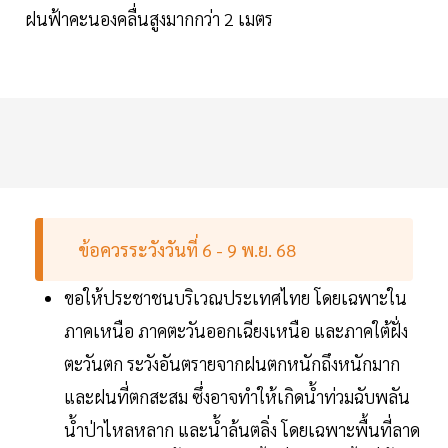
ฝนฟ้าคะนองคลื่นสูงมากกว่า 2 เมตร
ข้อควรระวังวันที่ 6 - 9 พ.ย. 68
ขอให้ประชาชนบริเวณประเทศไทย โดยเฉพาะใน
ภาคเหนือ ภาคตะวันออกเฉียงเหนือ และภาคใต้ฝั่ง
ตะวันตก ระวังอันตรายจากฝนตกหนักถึงหนักมาก
และฝนที่ตกสะสม ซึ่งอาจทำให้เกิดน้ำท่วมฉับพลัน
น้ำป่าไหลหลาก และน้ำล้นตลิ่ง โดยเฉพาะพื้นที่ลาด