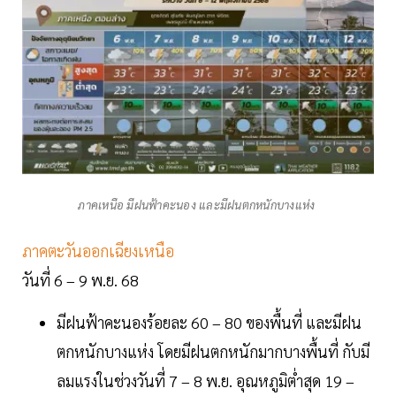
ภาคเหนือ มีฝนฟ้าคะนอง และมีฝนตกหนักบางแห่ง
ภาคตะวันออกเฉียงเหนือ
วันที่ 6 – 9 พ.ย. 68
มีฝนฟ้าคะนองร้อยละ 60 – 80 ของพื้นที่ และมีฝน
ตกหนักบางแห่ง โดยมีฝนตกหนักมากบางพื้นที่ กับมี
ลมแรงในช่วงวันที่ 7 – 8 พ.ย. อุณหภูมิต่ำสุด 19 –