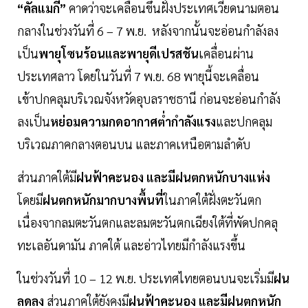
“คัลแมกี”
คาดว่าจะเคลื่อนขึ้นฝั่งประเทศเวียดนามตอน
กลางในช่วงวันที่ 6 – 7 พ.ย. หลังจากนั้นจะอ่อนกำลังลง
เป็น
พายุโซนร้อนและพายุดีเปรสชัน
เคลื่อนผ่าน
ประเทศลาว โดยในวันที่ 7 พ.ย. 68 พายุนี้จะเคลื่อน
เข้าปกคลุมบริเวณจังหวัดอุบลราชธานี ก่อนจะอ่อนกำลัง
ลงเป็น
หย่อมความกดอากาศต่ำกำลังแรง
และปกคลุม
บริเวณภาคกลางตอนบน และภาคเหนือตามลำดับ
ส่วนภาคใต้มี
ฝนฟ้าคะนอง และมีฝนตกหนักบางแห่ง
โดยมี
ฝนตกหนักมากบางพื้นที่
ในภาคใต้ฝั่งตะวันตก
เนื่องจากลมตะวันตกและลมตะวันตกเฉียงใต้ที่พัดปกคลุ
ทะเลอันดามัน ภาคใต้ และอ่าวไทยมีกำลังแรงขึ้น
ในช่วงวันที่ 10 – 12 พ.ย. ประเทศไทยตอนบนจะเริ่มมี
ฝน
ลดลง
ส่วนภาคใต้ยังคงมี
ฝนฟ้าคะนอง และมีฝนตกหนัก