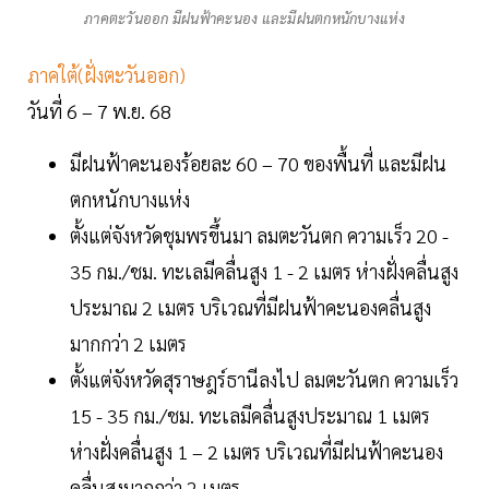
ภาคตะวันออก มีฝนฟ้าคะนอง และมีฝนตกหนักบางแห่ง
ภาคใต้(ฝั่งตะวันออก)
วันที่ 6 – 7 พ.ย. 68
มีฝนฟ้าคะนองร้อยละ 60 – 70 ของพื้นที่ และมีฝน
ตกหนักบางแห่ง
ตั้งแต่จังหวัดชุมพรขึ้นมา ลมตะวันตก ความเร็ว 20 -
35 กม./ชม. ทะเลมีคลื่นสูง 1 - 2 เมตร ห่างฝั่งคลื่นสูง
ประมาณ 2 เมตร บริเวณที่มีฝนฟ้าคะนองคลื่นสูง
มากกว่า 2 เมตร
ตั้งแต่จังหวัดสุราษฎร์ธานีลงไป ลมตะวันตก ความเร็ว
15 - 35 กม./ชม. ทะเลมีคลื่นสูงประมาณ 1 เมตร
ห่างฝั่งคลื่นสูง 1 – 2 เมตร บริเวณที่มีฝนฟ้าคะนอง
คลื่นสูงมากกว่า 2 เมตร