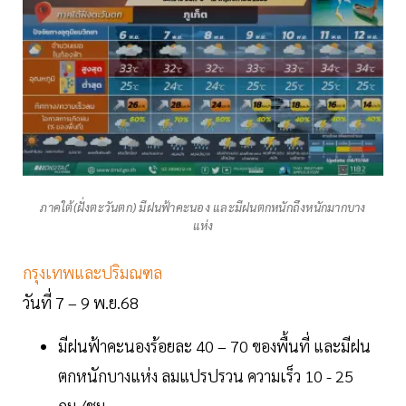
ภาคใต้(ฝั่งตะวันตก) มีฝนฟ้าคะนอง และมีฝนตกหนักถึงหนักมากบาง
แห่ง
กรุงเทพและปริมณฑล
วันที่ 7 – 9 พ.ย.68
มีฝนฟ้าคะนองร้อยละ 40 – 70 ของพื้นที่ และมีฝน
ตกหนักบางแห่ง ลมแปรปรวน ความเร็ว 10 - 25
กม./ชม.