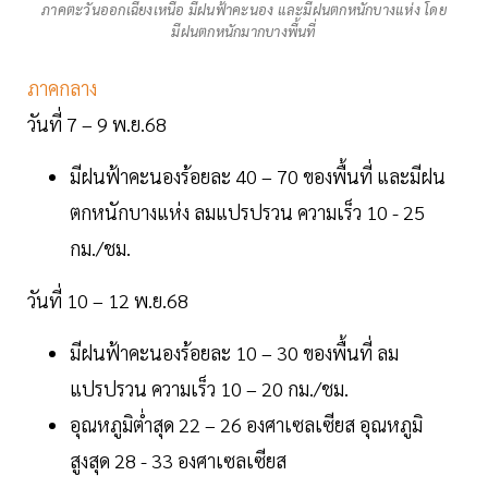
ภาคตะวันออกเฉียงเหนือ มีฝนฟ้าคะนอง และมีฝนตกหนักบางแห่ง โดย
มีฝนตกหนักมากบางพื้นที่
ภาคกลาง
วันที่ 7 – 9 พ.ย.68
มีฝนฟ้าคะนองร้อยละ 40 – 70 ของพื้นที่ และมีฝน
ตกหนักบางแห่ง ลมแปรปรวน ความเร็ว 10 - 25
กม./ชม.
วันที่ 10 – 12 พ.ย.68
มีฝนฟ้าคะนองร้อยละ 10 – 30 ของพื้นที่ ลม
แปรปรวน ความเร็ว 10 – 20 กม./ชม.
อุณหภูมิต่ำสุด 22 – 26 องศาเซลเซียส อุณหภูมิ
สูงสุด 28 - 33 องศาเซลเซียส