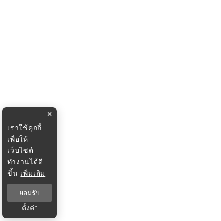
×
เราใช้คุกกี้
เพื่อให้
เว็บไซต์
ทำงานได้ดี
ขึ้น
เพิ่มเติม
ยอมรับ
ตั้งค่า