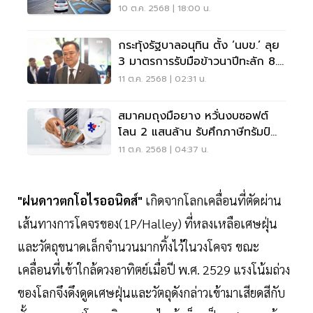
ทางที่นี่
10 ต.ค. 2568 | 18:00 น.
กระทุ้งรัฐบาลอนุทิน ตั้ง ‘นบข.’ ลุย
3 มาตรการรับมือข้าวนาปีทะลัก 8.5
ล้านตัน
11 ต.ค. 2568 | 02:31 น.
สมาคมถุงมือยาง หวั่นงบซอฟต์
โลน 2 แสนล้าน รับศึกภาษีทรัมป์
โยกโปะคนละครึ่งพลัส
11 ต.ค. 2568 | 04:37 น.
"ฝนดาวตกโอไรออนิดส์"
เกิดจากโลกเคลื่อนที่ตัดผ่าน
เส้นทางการโคจรของ(1P/Halley) ที่หลงเหลือเศษฝุ่น
และวัตถุขนาดเล็กจำนวนมากทิ้งไว้ในวงโคจร ขณะ
เคลื่อนที่เข้าใกล้ดวงอาทิตย์เมื่อปี พ.ศ. 2529 แรงโน้มถ่วง
ของโลกจึงดึงดูดเศษฝุ่นและวัตถุดังกล่าวเข้ามาเสียดสีกับ