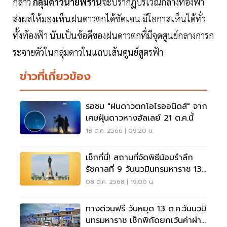
กล่าว
กลุ่มดาวนายพราน
จะปรากฏบริเวณกลางท้องฟ้า
ส่งผลให้มองเห็นฝนดาวตกได้ชัดเจน มีโอกาสเห็นได้ทั่ว
ทั้งท้องฟ้า นับเป็นข้อดีของฝนดาวตกที่มีจุดศูนย์กลางการก
ระจายตัวในกลุ่มดาวในแถบเส้นศูนย์สูตรฟ้า
ข่าวที่เกี่ยวข้อง
รอชม "ฝนดาวตกโอไรออนิดส์" จาก
เศษฝุ่นดาวหางฮัลเลย์ 21 ต.ค.นี้
18 ต.ค. 2566 | 09:20 น.
เช็กที่นี่! สถานที่จัดพิธีน้อมรำลึก
รัชกาลที่ 9 วันนวมินทรมหาราช 13
ต.ค. 2568
08 ต.ค. 2568 | 19:00 น.
ทางด่วนฟรี วันหยุด 13 ต.ค.วันนวมิ
นทรมหาราช เช็กพิกัดยกเว้นค่าผ่าน