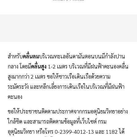
สำหรับ
คลื่นลม
บริเวณทะเลอันดามันตอนบนมีกำลังปาน
กลาง โดยมี
คลื่นสูง
1-2 เมตร บริเวณที่มีฝนฟ้าคะนองคลื่น
สูงมากกว่า 2 เมตร ขอให้ชาวเรือเดินเรือด้วยความ
ระมัดระวัง และหลีกเลี่ยงการเดินเรือในบริเวณที่มีฝนฟ้า
คะนอง
ขอให้ประชาชนติดตามประกาศจากกรมอตุนิยมวิทยาอย่าง
ใกล้ชิด และสามารถติดตามข้อมูลที่เว็บไซต์ กรม
อุตุนิยมวิทยา หรือโทร 0-2399-4012-13 และ 1182 ได้