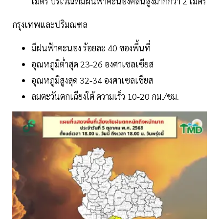
เมตร บริเวณที่มีฝนฟ้าคะนองคลื่นสูงมากกว่า 2 เมตร
กรุงเทพและปริมณฑล
มีฝนฟ้าคะนอง ร้อยละ 40 ของพื้นที่
อุณหภูมิต่ำสุด 23-26 องศาเซลเซียส
อุณหภูมิสูงสุด 32-34 องศาเซลเซียส
ลมตะวันตกเฉียงใต้ ความเร็ว 10-20 กม./ชม.