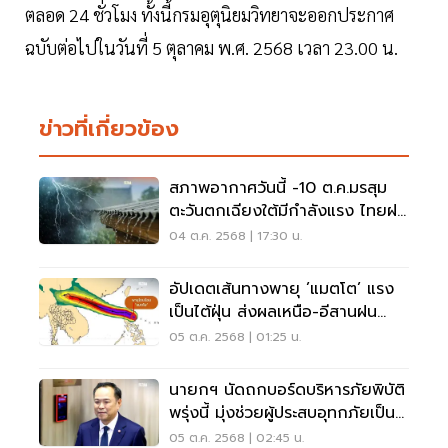
ตลอด 24 ชั่วโมง ทั้งนี้กรมอุตุนิยมวิทยาจะออกประกาศ
ฉบับต่อไปในวันที่ 5 ตุลาคม พ.ศ. 2568 เวลา 23.00 น.
ข่าวที่เกี่ยวข้อง
สภาพอากาศวันนี้ -10 ต.ค.มรสุม
ตะวันตกเฉียงใต้มีกำลังแรง ไทยฝน
ตกหนักบางแห่ง
04 ต.ค. 2568 | 17:30 น.
อัปเดตเส้นทางพายุ ’แมตโต’ แรง
เป็นไต้ฝุ่น ส่งผลเหนือ-อีสานฝน
ตกหนัก 5-7 ต.ค.
05 ต.ค. 2568 | 01:25 น.
นายกฯ นัดถกบอร์ดบริหารภัยพิบัติ
พรุ่งนี้ มุ่งช่วยผู้ประสบอุทกภัยเป็น
ระบบ
05 ต.ค. 2568 | 02:45 น.