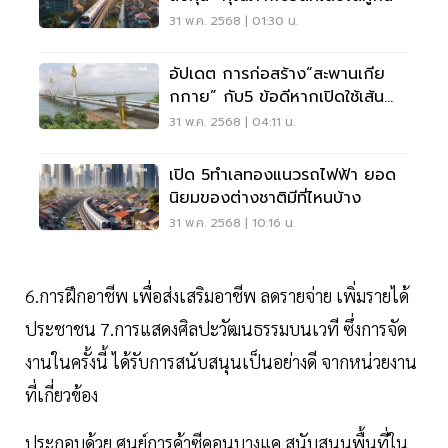
31 พ.ค. 2568 | 01:30 น.
อัปเดต การก่อสร้าง“สะพานเกีย
กกาย” กับ5 ข้อดีหากเปิดใช้เส้น
ทาง
31 พ.ค. 2568 | 04:11 น.
เปิด 5ทำเลทองแนวรถไฟฟ้า ยอด
นิยมของต่างชาติมีที่ไหนบ้าง
31 พ.ค. 2568 | 10:16 น.
6.การฝึกอาชีพ เพื่อส่งเสริมอาชีพ ลดรายจ่าย เพิ่มรายได้
ประชาชน 7.การแสดงศิลปะวัฒนธรรมบนเวที ซึ่งการจัด
งานในครั้งนี้ ได้รับการสนับสนุนเป็นอย่างดี จากหน่วยงาน
ที่เกี่ยวข้อง
ประกอบด้วย ศูนย์การค้าซีคอนบางแค สนับสนุนพื้นที่ใน