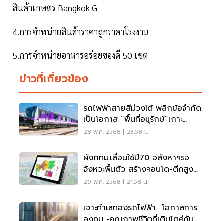
สินค้าเกษตร Bangkok G
4.การจำหน่ายสินค้าราคาถูกราคาโรงงาน
5.การจำหน่ายอาหารอร่อยของดี 50 เขต
ข่าวที่เกี่ยวข้อง
รถไฟฟ้าสายสีม่วงใต้ พลิกข้อจำกัด
เป็นโอกาส “พื้นที่อนุรักษ์”เกาะ
รัตนโกสินทร์
28 พ.ค. 2568 | 23:58 น.
ผังกทม.เลื่อนใช้ปี70 อสังหาฯรอ
จังหวะฟื้นตัว สร้างคอนโด-ตึกสูง
แนวรถไฟฟ้าใหม่
29 พ.ค. 2568 | 21:58 น.
เจาะทำเลทองรถไฟฟ้า โอกาสการ
ลงทุน -คุณภาพชีวิตที่เติบโตคู่กัน