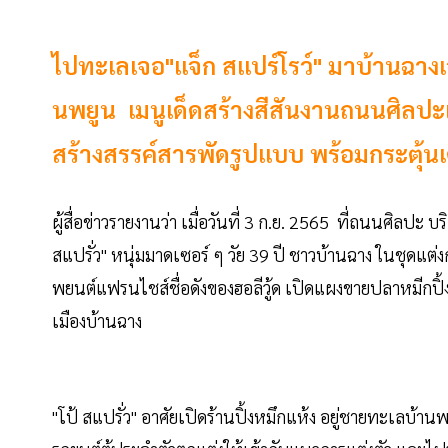
ไปทะเลเจอ"แจ็ก สแปร์โรว์" มาบ้านฉางเจ
นพยูน เมนูเด็ดสร้างสีสันงานถนนศิลป
สร้างสรรค์สารพัดรูปแบบ พร้อมกระตุ้
ผู้สื่อข่าวรายงานว่า เมื่อวันที่ 3 ก.ย. 2565 ที่ถนนศิล
สแปรั่ว" หนุ่มมาดเซอร์ ๆ วัย 39 ปี ชาวบ้านฉาง ในชุดแต่
พยนต์แฟรนไชส์ชื่อดังของฮอลีวู้ด เปิดแผงขายปลาหมีกปิ้ง
เมืองบ้านฉาง
"โป้ สแปรั่ว" อาศัยเปิดร้านปิ้งหมึกแห้ง อยู่ชายทะเลบ้า