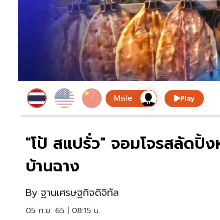
Play
"โป้ สแปรั่ว" จอมโจรสลัดปิ้
บ้านฉาง
By
ฐานเศรษฐกิจดิจิทัล
05 ก.ย. 65 | 08:15 น.