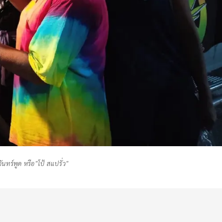
นทร์พูด หรือ"โป้ สแปรั่ว"