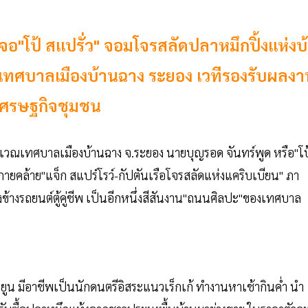
อ"โป้ สแปรั่ว" จอมโจรสลัดปลาหมึกปิ้งแห่งบ
ะเทศบาลเมืองบ้านฉาง ระยอง เวทีรองรับผลงา
นเศรษฐกิจชุมชน
ปะ บริเวณเทศบาลเมืองบ้านฉาง จ.ระยอง นายบุญรอด จันทร์พูด หรือ"โป
งกายคล้าย"แจ็ก สแปร์โรว์-กัปตันเรือโจรสลัดแห่งแคริบเบียน" ภา
ข้างรถยนต์ตู้คู่ชีพ เป็นอีกหนึ่งสีสันงาน"ถนนศิลปะ"ของเทศบาล
นพยูน มีอาชีพเป็นนักดนตรีอิสระแนวเร็กเก้ ทำงานหาเช้ากินค่ำ นำ