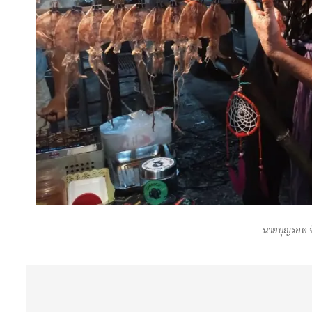
นายบุญรอด จั