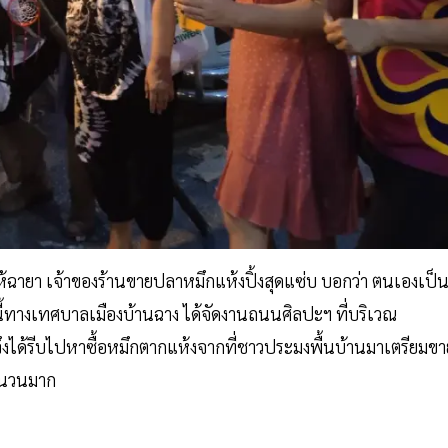
 ให้ฉายา เจ้าของร้านขายปลาหมึกแห้งปิ้งสุดแซ่บ บอกว่า ตนเองเป็
นี้ทางเทศบาลเมืองบ้านฉาง ได้จัดงานถนนศิลปะฯ ที่บริเวณ
ียจึงได้รีบไปหาซื้อหมึกตากแห้งจากที่ชาวประมงพื้นบ้านมาเตรียมขา
จำนวนมาก