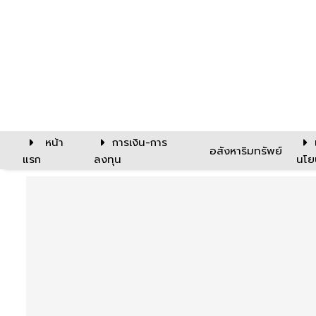
หน้า
การเงิน-การ
อสังหาริมทรัพย์
แรก
ลงทุน
นโย