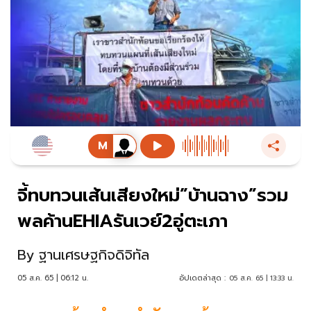
จี้ทบทวนเส้นเสียงใหม่”บ้านฉาง”รวม
พลค้านEHIAรันเวย์2อู่ตะเภา
By
ฐานเศรษฐกิจดิจิทัล
05 ส.ค. 65 | 06:12 น.
อัปเดตล่าสุด :
05 ส.ค. 65 | 13:33 น.