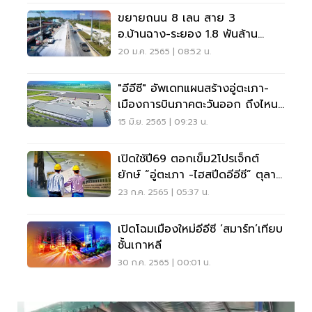
ขยายถนน 8 เลน สาย 3
อ.บ้านฉาง-ระยอง 1.8 พันล้าน
เชื่อมอีอีซี
20 ม.ค. 2565 | 08:52 น.
"อีอีซี" อัพเดทแผนสร้างอู่ตะเภา-
เมืองการบินภาคตะวันออก ถึงไหน
แล้ว
15 มิ.ย. 2565 | 09:23 น.
เปิดใช้ปี69 ตอกเข็ม2โปรเจ็กต์
ยักษ์ “อู่ตะเภา -ไฮสปีดอีอีซี” ตุลา
65
23 ก.ค. 2565 | 05:37 น.
เปิดโฉมเมืองใหม่อีอีซี ‘สมาร์ท’เทียบ
ชั้นเกาหลี
30 ก.ค. 2565 | 00:01 น.