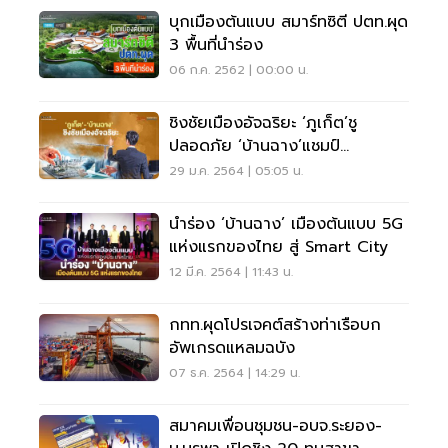
บุกเมืองต้นแบบ สมาร์ทซิตี ปตท.ผุด
3 พื้นที่นำร่อง
06 ก.ค. 2562 | 00:00 น.
ชิงชัยเมืองอัจฉริยะ ‘ภูเก็ต’ชู
ปลอดภัย ‘บ้านฉาง’แชมป์
เทศบาล5จี
29 ม.ค. 2564 | 05:05 น.
นำร่อง ‘บ้านฉาง’ เมืองต้นแบบ 5G
แห่งแรกของไทย สู่ Smart City
12 มี.ค. 2564 | 11:43 น.
กทท.ผุดโปรเจคต์สร้างท่าเรือบก
อัพเกรดแหลมฉบัง
07 ธ.ค. 2564 | 14:29 น.
สมาคมเพื่อนชุมชน-อบจ.ระยอง-