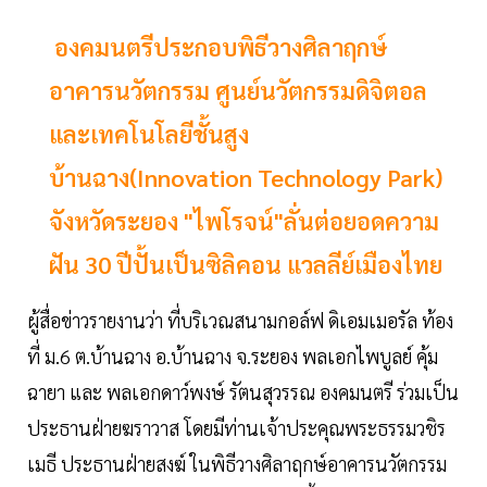
องคมนตรีประกอบพิธีวางศิลาฤกษ์
อาคารนวัตกรรม ศูนย์นวัตกรรมดิจิตอล
และเทคโนโลยีชั้นสูง
บ้านฉาง(Innovation Technology Park)
จังหวัดระยอง "ไพโรจน์"ลั่นต่อยอดความ
ฝัน 30 ปีปั้นเป็นซิลิคอน แวลลีย์เมืองไทย
ผู้สื่อข่าวรายงานว่า ที่บริเวณสนามกอล์ฟ ดิเอมเมอรัล ท้อง
ที่ ม.6 ต.บ้านฉาง อ.บ้านฉาง จ.ระยอง พลเอกไพบูลย์ คุ้ม
ฉายา และ พลเอกดาว์พงษ์ รัตนสุวรรณ องคมนตรี ร่วมเป็น
ประธานฝ่ายฆราวาส โดยมีท่านเจ้าประคุณพระธรรมวชิร
เมธี ประธานฝ่ายสงฆ์ ในพิธีวางศิลาฤกษ์อาคารนวัตกรรม