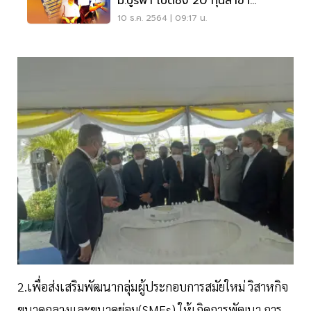
ม.บูรพา เปิดชิง 20 ทุนสาขา
สาธารณสุขปี 65 รับ EEC
10 ธ.ค. 2564 | 09:17 น.
2.เพื่อส่งเสริมพัฒนากลุ่มผู้ประกอบการสมัยใหม่ วิสาหกิจ
ขนาดกลางและขนาดย่อม(SMEs) ให้เกิดการพัฒนา การ