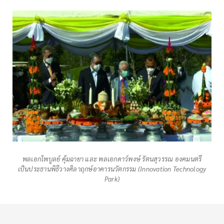
พลเอกไพบูลย์ คุ้มฉายา และ พลเอกดาว์พงษ์ รัตนสุวรรณ องคมนตรี
เป็นประธานพิธีวางศิลาฤกษ์อาคารนวัตกรรม (Innovation Technology
Park)