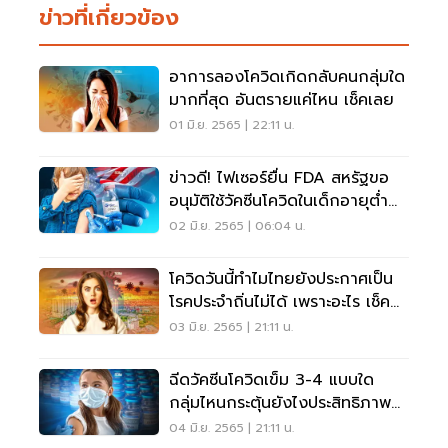
ข่าวที่เกี่ยวข้อง
อาการลองโควิดเกิดกลับคนกลุ่มใด
มากที่สุด อันตรายแค่ไหน เช็คเลย
01 มิ.ย. 2565 | 22:11 น.
ข่าวดี! ไฟเซอร์ยื่น FDA สหรัฐขอ
อนุมัติใช้วัคซีนโควิดในเด็กอายุต่ำ
กว่า 5 ปี
02 มิ.ย. 2565 | 06:04 น.
โควิดวันนี้ทำไมไทยยังประกาศเป็น
โรคประจำถิ่นไม่ได้ เพราะอะไร เช็ค
เลย
03 มิ.ย. 2565 | 21:11 น.
ฉีดวัคซีนโควิดเข็ม 3-4 แบบใด
กลุ่มไหนกระตุ้นยังไงประสิทธิภาพ
สูงสุด เช็คเลย
04 มิ.ย. 2565 | 21:11 น.