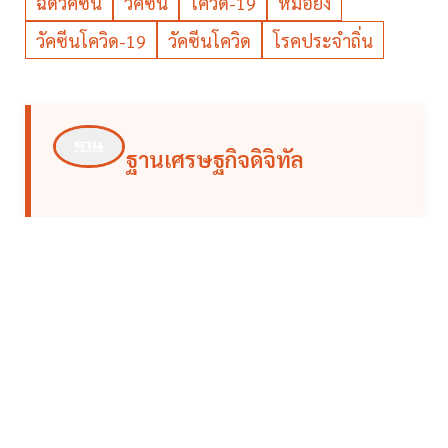
ฉีดวัคซีน
วัคซีน
โควิด-19
หมอยง
วัคซีนโควิด-19
วัคซีนโควิด
โรคประจำถิ่น
ฐานเศรษฐกิจดิจิทัล