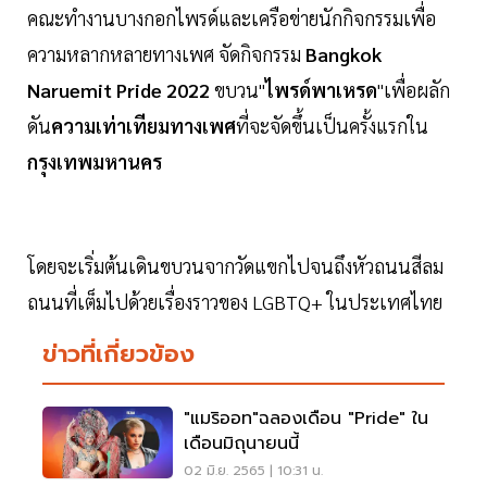
คณะทำงานบางกอกไพรด์และเครือข่ายนักกิจกรรมเพื่อ
ความหลากหลายทางเพศ จัดกิจกรรม
Bangkok
Naruemit
Pride
2022
ขบวน"
ไพรด์พาเหรด
"เพื่อผลัก
ดัน
ความเท่าเทียมทางเพศ
ที่จะจัดขึ้นเป็นครั้งแรกใน
กรุงเทพมหานคร
โดยจะเริ่มต้นเดินขบวนจากวัดแขกไปจนถึงหัวถนนสีลม
ถนนที่เต็มไปด้วยเรื่องราวของ LGBTQ+ ในประเทศไทย
ข่าวที่เกี่ยวข้อง
"แมริออท"ฉลองเดือน "Pride" ใน
เดือนมิถุนายนนี้
02 มิ.ย. 2565 | 10:31 น.