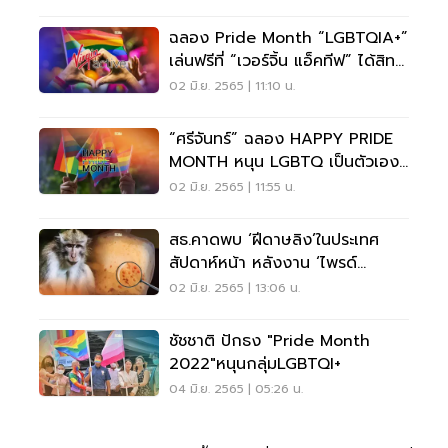
ฉลอง Pride Month “LGBTQIA+”
เล่นฟรีที่ “เวอร์จิ้น แอ็คทีฟ” ได้สิทธิ
อะไรบ้าง
02 มิ.ย. 2565 | 11:10 น.
“ศรีจันทร์” ฉลอง HAPPY PRIDE
MONTH หนุน LGBTQ เป็นตัวเอง
ให้สุด
02 มิ.ย. 2565 | 11:55 น.
สธ.คาดพบ ‘ฝีดาษลิง’ในประเทศ
สัปดาห์หน้า หลังงาน ‘ไพรด์
พาเหรด’ในไทย
02 มิ.ย. 2565 | 13:06 น.
ชัชชาติ​ ปักธง​ "Pride Month
2022"หนุนกลุ่มLGBTQI+
04 มิ.ย. 2565 | 05:26 น.