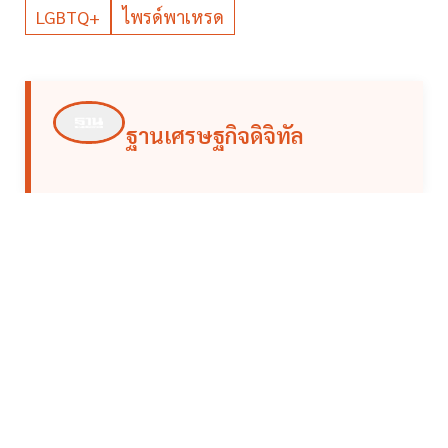
LGBTQ+
ไพรด์พาเหรด
ฐานเศรษฐกิจดิจิทัล