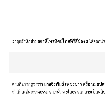
ล่าสุดสำนักข่าว
สถานีโทรทัศน์ไทยทีวีสีช่อง 3
ได้ออกประ
ตามที่ปรากฎข่าวว่า
นายจีรพันธ์ เพชรขาว หรือ หมอปล
สำนักสงฆ์ดงสว่างธรรม อ.ป่าติ้ว จ.ยโสธร จนกลายเป็นคล