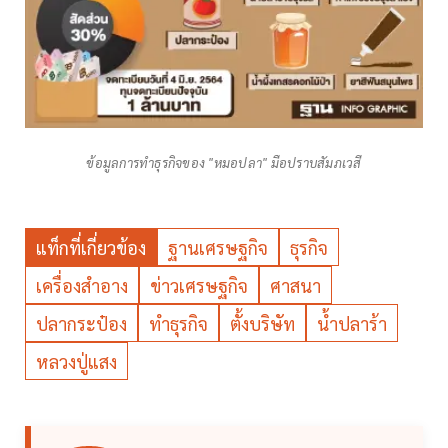
ข้อมูลการทำธุรกิจของ "หมอปลา" มือปราบสัมภเวสี
แท็กที่เกี่ยวข้อง
ฐานเศรษฐกิจ
ธุรกิจ
เครื่องสำอาง
ข่าวเศรษฐกิจ
ศาสนา
ปลากระป๋อง
ทำธุรกิจ
ตั้งบริษัท
น้ำปลาร้า
หลวงปู่แสง