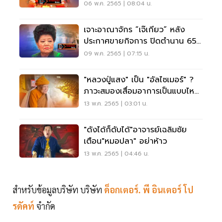
หมื่นล้าน
06 พ.ค. 2565 | 08:04 น.
เจาะอาณาจักร “เจ๊เกียว” หลัง
ประกาศขายกิจการ ปิดตำนาน 65
ปี เชิดชัยทัวร์
09 พ.ค. 2565 | 07:15 น.
"หลวงปู่แสง" เป็น "อัลไซเมอร์" ?
ภาวะสมองเสื่อมอาการเป็นแบบไหน
รักษาได้ไหม
13 พ.ค. 2565 | 03:01 น.
"ดังได้ก็ดับได้"อาจารย์เฉลิมชัย
เตือน"หมอปลา" อย่าห้าว
13 พ.ค. 2565 | 04:46 น.
สำหรับข้อมูลบริษัท บริษัท
ด็อกเตอร์. พี อินเตอร์ โป
รดัคท์
จำกัด