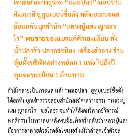
เจาะเส้นทางธุรกิจ “หมอปลา” มือปราบ
สัมภเวสี ยูทูบเบอร์ชื่อดัง หลังเจอกระแส
ย้อนกลับบุกสำนัก “หลวงปู่แสง ญาณว
โร” พบขายของแบรนด์ตัวเองเพียบ ทั้ง
น้ำปลาร้า ปลากระป๋อง เครื่องสำอาง ร่วม
หุ้นตั้งบริษัทอย่างหน้อย 1 แห่ง ไม่ถึงปี
ทุนจดทะเบียน 1 ล้านบาท
กำลังกลายเป็นกระแส หลัง “
หมอปลา
” ยูทูบเบอร์ชื่อดัง
ได้ยกทีมบุกเข้าตรวจสอบสำนักสงฆ์ดงสว่างธรรม “หลวงปู่
แสง ญาณวโร” จ.ยโสธร จนทำให้สังคมวิพากย์วิจารณ์
พฤติกรรมในทางลบ หลังพบข้อเท็จจริงกลับว่า หลวงปู่แสง
มีอาการอาพาธด้วยโรคอัลไซเมอร์ แม้ว่าล่าสุดเจ้าตัวจะ