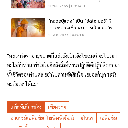
สร้างอาชีพ
11 พ.ค. 2565 | 09:04 น.
"หลวงปู่แสง" เป็น "อัลไซเมอร์" ?
ภาวะสมองเสื่อมอาการเป็นแบบไหน
รักษาได้ไหม
13 พ.ค. 2565 | 03:01 น.
"หลวงพ่อท่าอายุขนาดนี้แล้วยังเป็นอัลไซเมอร์ จะไปเอา
อะไรกับท่าน ทำไมไม่คิดถึงสิ่งที่ท่านปฏิบัติดีปฏิบัติชอบมา
ทั้งชีวิตของท่านล่ะ อย่าไปด่วนตัดสินใจ เอะอะก็บุก ระวัง
จะล้มเอาได้นะ"
แท็กที่เกี่ยวข้อง
เชียงราย
อาจารย์เฉลิมชัย โฆษิตพิพัฒน์
ยโสธร
เฉลิมชัย