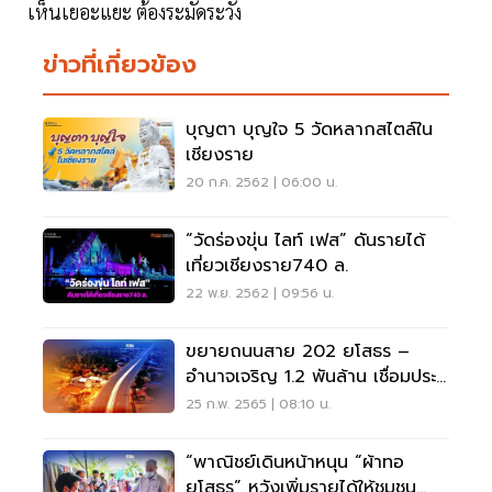
เห็นเยอะแยะ ต้องระมัดระวัง
ข่าวที่เกี่ยวข้อง
บุญตา บุญใจ 5 วัดหลากสไตล์ใน
เชียงราย
20 ก.ค. 2562 | 06:00 น.
“วัดร่องขุ่น ไลท์ เฟส” ดันรายได้
เที่ยวเชียงราย740 ล.
22 พ.ย. 2562 | 09:56 น.
ขยายถนนสาย 202 ยโสธร –
อำนาจเจริญ 1.2 พันล้าน เชื่อมประตู
การค้าอินโดจีน
25 ก.พ. 2565 | 08:10 น.
“พาณิชย์เดินหน้าหนุน “ผ้าทอ
ยโสธร” หวังเพิ่มรายได้ให้ชุมชน