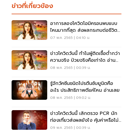
ข่าวที่เกี่ยวข้อง
อาการลองโควิดโอมิครอนพบแบบ
ไหนมากที่สุด ส่งผลกระทบต่อชีวิต
แค่ไหน อ่านเลย
07 พ.ค. 2565 | 04:10 น.
ข่าวโควิดวันนี้ ทำไมผู้ติดเชื้อต่ำกว่า
ความจริง ป่วยจริงคือเท่าใด อ่าน
เลย
08 พ.ค. 2565 | 00:39 น.
รู้จักวัคซีนชนิดโปรตีนซับยูนิตคือ
อะไร ประสิทธิภาพดีแค่ไหน อ่านเลย
08 พ.ค. 2565 | 09:02 น.
ข่าวโควิดวันนี้ เลิกตรวจ PCR นัก
ท่องเที่ยวส่งผลยังไง คุ้มค่าหรือไม่
อ่านเลย
09 พ.ค. 2565 | 00:39 น.