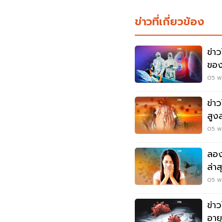
ข่าวที่เกี่ยวข้อง
ข่าว
ของ
เอเช
05 พ.
ข่า
สูง
กทม
05 พ.
ลอง
ล่า
แค่
05 พ.
ข่า
อาย