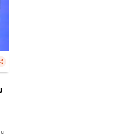
บ
 น.