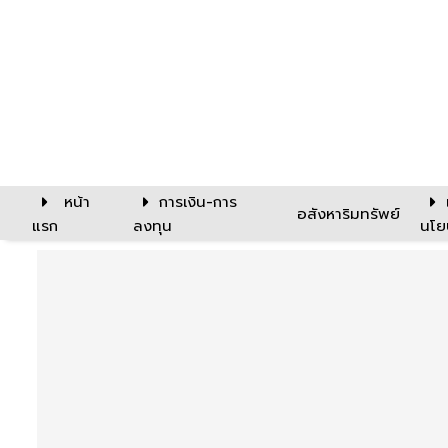
หน้า
การเงิน-การ
อสังหาริมทรัพย์
แรก
ลงทุน
นโย