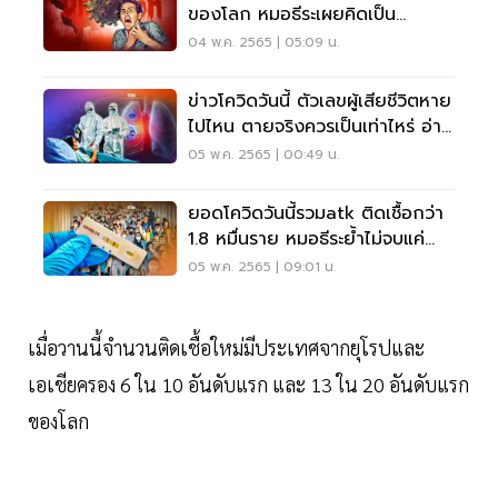
ของโลก หมอธีระเผยคิดเป็น
30.92% เอเชีย
04 พ.ค. 2565 | 05:09 น.
ข่าวโควิดวันนี้ ตัวเลขผู้เสียชีวิตหาย
ไปไหน ตายจริงควรเป็นเท่าไหร่ อ่าน
เลย
05 พ.ค. 2565 | 00:49 น.
ยอดโควิดวันนี้รวมatk ติดเชื้อกว่า
1.8 หมื่นราย หมอธีระย้ำไม่จบแค่
หาย ตาย
05 พ.ค. 2565 | 09:01 น.
เมื่อวานนี้จำนวนติดเชื้อใหม่มีประเทศจากยุโรปและ
เอเชียครอง 6 ใน 10 อันดับแรก และ 13 ใน 20 อันดับแรก
ของโลก