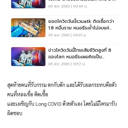
เลย
05 พ.ค. 2565 | 00:49 น.
ยอดโควิดวันนี้รวมatk ติดเชื้อกว่า
1.8 หมื่นราย หมอธีระย้ำไม่จบแค่
หาย ตาย
05 พ.ค. 2565 | 09:01 น.
ข่าวโควิดวันนี้ไทยเสียชีวิตสูงที่ 8
ของโลก หมอธีระเผยคิดเป็น
27.6% เอเชีย
05 พ.ค. 2565 | 13:57 น.
สุดท้ายคนที่รับกรรม ตกกับดัก และได้รับผลกระทบคือตัว
คนที่หลงเชื่อ ติดเชื้อ
และเผชิญกับ Long COVID ด้วยตัวเอง โดยไม่มีใครมารับ
ผิดชอบ