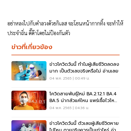
อย่าหลงไปกับคำลวงด้วยกิเลส จะโยนหน้ากากทิ้ง จะทำให้
ประจำถิ่น ดี๊ด๊าโดยไม่ป้องกันตัว
ข่าวที่เกี่ยวข้อง
ข่าวโควิดวันนี้ ทำไมผู้เสียชีวิตลดลง
มาก เป็นตัวเลขจริงหรือไม่ อ่านเลย
04 พ.ค. 2565 | 00:49 น.
โควิดสายพันธุ์ใหม่ BA.2.12.1 BA.4
BA.5 น่ากลัวแค่ไหน แพร่เชื้อไวไหม
อ่านเลย
04 พ.ค. 2565 | 04:36 น.
ข่าวโควิดวันนี้ ตัวเลขผู้เสียชีวิตหาย
ไปไหน ตายจริงควรเป็นเท่าไหร่ อ่าน