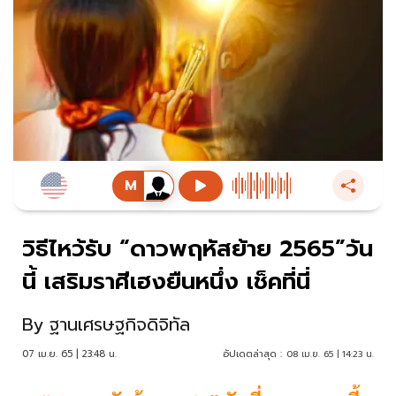
วิธีไหว้รับ “ดาวพฤหัสย้าย 2565”วัน
นี้ เสริมราศีเฮงยืนหนึ่ง เช็คที่นี่
By
ฐานเศรษฐกิจดิจิทัล
07 เม.ย. 65 | 23:48 น.
อัปเดตล่าสุด :
08 เม.ย. 65 | 14:23 น.