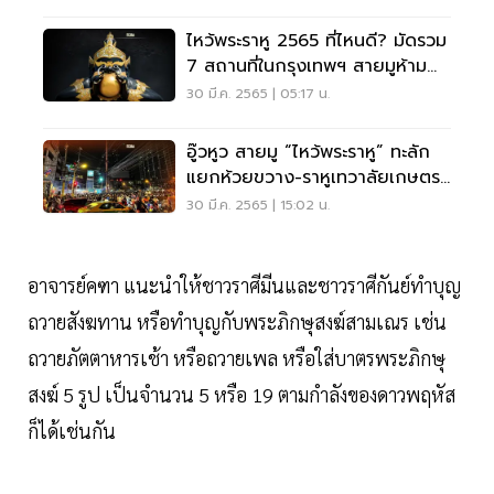
ไหว้พระราหู 2565 ที่ไหนดี? มัดรวม
7 สถานที่ในกรุงเทพฯ สายมูห้าม
พลาด
30 มี.ค. 2565 | 05:17 น.
อู๊วหูว สายมู “ไหว้พระราหู” ทะลัก
แยกห้วยขวาง-ราหูเทวาลัยเกษตร
นวมินทร์
30 มี.ค. 2565 | 15:02 น.
อาจารย์คฑา แนะนำให้ชาวราศีมีนและชาวราศีกันย์ทำบุญ
ถวายสังฆทาน หรือทำบุญกับพระภิกษุสงฆ์สามเณร เช่น
ถวายภัตตาหารเช้า หรือถวายเพล หรือใส่บาตรพระภิกษุ
สงฆ์ 5 รูป เป็นจำนวน 5 หรือ 19 ตามกำลังของดาวพฤหัส
ก็ได้เช่นกัน