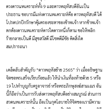
ดวงดาวนพเคราะห์ทั้ง 9 และดาวพฤหัสบดีอันเป็น
ประธาน ขอบารมีแห่งดาวนพเคราะห์คือ ดาวพฤหัสบดี ได้
โปรดปกปักรักษาคุ้มครองชะตาของข้าพเจ้า หากข้าพเจ้า
ตกต้องดาวนพเคราะห์ดาวใดดาวหนึ่งก็ตาม ขอให้พลิก
ร้ายกลายเป็นดี มีสุขสวัสดี มีโชคดีมีชัย คิดสิ่งใด
สมปรารถนา
เคล็ดลับสำคัญรับ “ดาวพฤหัสย้าย 2565” ว่า เมื่ออธิษฐาน
จิตขอพรเสร็จเรียบร้อยแล้ว ให้นำเงินที่ลงท้ายด้วย 5 หรือ
19 ไปทำบุญกับครูอาจารย์ หรือพระภิกษุสงฆ์สามเณร อัน
นี้ก็ถือว่าเป็นการรับส่งดาวพฤหัสบดีอย่างสมบูรณ์ ส่วนการ
สวดนพเคราะห์นั้น ถือเป็นกุศโลบายให้จิตของเรามีความ