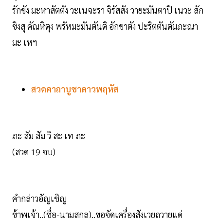
รักขัง มะหาสัตตัง วะเนจะรา จิรัสสัง วายะมันตาปิ เนวะ สัก
ขิงสุ คัณหิตุง พรัหมะมันตันติ อักขาตัง ปะริตตันตัมภะณา
มะ เหฯ
สวดคาถาบูชาดาวพฤหัส
ภะ สัม สัม วิ สะ เท ภะ
(สวด 19 จบ)
คำกล่าวอัญเชิญ
ข้าพเจ้า..(ชื่อ-นามสกุล)..ขอจัดเครื่องสังเวยถวายแด่