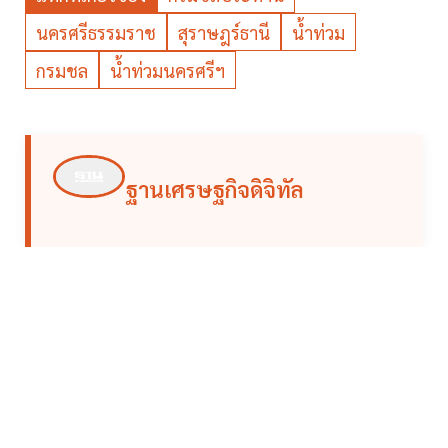
นครศรีธรรมราช
สุราษฎร์ธานี
น้ำท่วม
กรมชล
น้ำท่วมนครศรีฯ
ฐานเศรษฐกิจดิจิทัล