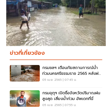
ข่าวที่เกี่ยวข้อง
กรมชลฯ เตือนภัยสถานการณ์น้ำ
ท่วมนครศรีธรรมราช 2565 หลังฝน
ตกหนักต่อเนื่อง
05 เม.ย. 2565 | 07:45 น.
กรมอุตุฯ เปิดชื่อจังหวัดปริมาณฝน
สูงสุด เสี่ยงน้ำท่วม อัพเดทที่นี่
05 เม.ย. 2565 | 07:55 น.