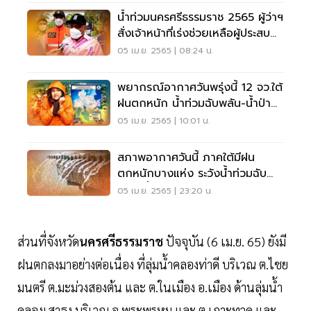
น้ำท่วมนครศรีธรรมราช 2565 ผู้ว่าฯ
สั่งเจ้าหน้าที่เร่งช่วยเหลือผู้ประสบ
ภัย
05 เม.ย. 2565 | 08:24 น.
พยากรณ์อากาศวันพรุ่งนี้ 12 จว.ใต้
ฝนตกหนัก น้ำท่วมฉับพลัน-น้ำป่า
ไหลหลาก
05 เม.ย. 2565 | 10:01 น.
สภาพอากาศวันนี้ ภาคใต้มีฝน
ตกหนักบางแห่ง ระวังน้ำท่วมฉับ
พลัน น้ำป่าไหลหลาก
05 เม.ย. 2565 | 23:20 น.
ส่วนที่จังหวัด
นครศรีธรรมราช
ปัจจุบัน (6 เม.ย. 65) ยังมี
ฝนตกลงมาอย่างต่อเนื่อง ที่ลุ่มน้ำคลองท่าดี บริเวณ ต.ไชย
มนตรี ต.มะม่วงสองต้น และ ต.ในเมือง อ.เมือง ด้านลุ่มน้ำ
คลองเสาธง บริเวณ อ.พระพรหม และ ต.เกาะทวด และ