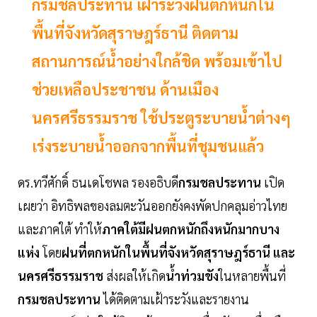
กรมชลประทาน เฝ้าระวังฝนตกหนักใน
พื้นที่จังหวัดสุราษฎร์ธานี ติดตาม
สถานการณ์น้ำอย่างใกล้ชิด พร้อมเข้าไป
ช่วยเหลือประชาชน ด้านเมือง
นครศรีธรรมราช ใช้ประตูระบายน้ำต่างๆ
เร่งระบายน้ำออกจากพื้นที่ชุมชนแล้ว
ดร.ทวีศักดิ์ ธนเดโชพล รองอธิบดี
กรมชลประทาน
เปิด
เผยว่า อิทธิพลของลมตะวันออกยังคงพัดปกคลุมอ่าวไทย
และภาคใต้ ทำให้
ภาคใต้มีฝนตกหนักถึงหนักมากบาง
แห่ง
โดย
ฝนที่ตกหนักในพื้นที่จังหวัดสุราษฎร์ธานี และ
นครศรีธรรมราช
ส่งผลให้เกิด
น้ำท่วมขัง
ในหลายพื้นที่
กรมชลประทาน
ได้ติดตามเฝ้าระวังและรายงาน