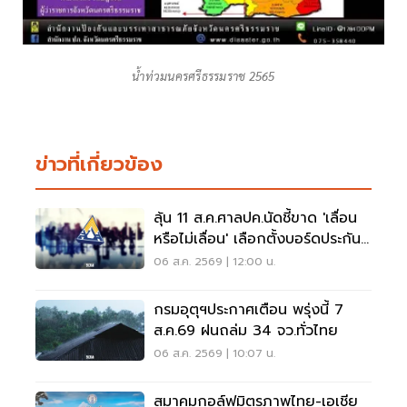
น้ำท่วมนครศรีธรรมราช 2565
ข่าวที่เกี่ยวข้อง
ลุ้น 11 ส.ค.ศาลปค.นัดชี้ขาด 'เลื่อน
หรือไม่เลื่อน' เลือกตั้งบอร์ดประกัน
สังคม
06 ส.ค. 2569 | 12:00 น.
กรมอุตุฯประกาศเตือน พรุ่งนี้ 7
ส.ค.69 ฝนถล่ม 34 จว.ทั่วไทย
06 ส.ค. 2569 | 10:07 น.
สมาคมกอล์ฟมิตรภาพไทย-เอเชีย