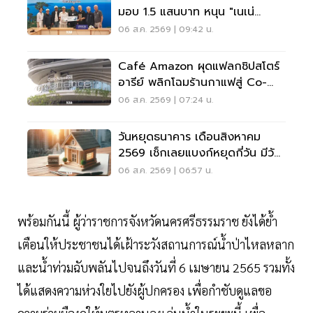
มอบ 1.5 แสนบาท หนุน "เนเน่
รอยัล" ลุยเวทีที่สหรัฐ
06 ส.ค. 2569 | 09:42 น.
Café Amazon ผุดแฟลกชิปสโตร์
อารีย์ พลิกโฉมร้านกาแฟสู่ Co-
Working Space ครบวงจร
06 ส.ค. 2569 | 07:24 น.
วันหยุดธนาคาร เดือนสิงหาคม
2569 เช็กเลยแบงก์หยุดกี่วัน มีวัน
หยุดยาวไหม
06 ส.ค. 2569 | 06:57 น.
พร้อมกันนี้ ผู้ว่าราชการจังหวัดนครศรีธรรมราช ยังได้ย้ำ
เตือนให้ประชาชนได้เฝ้าระวังสถานการณ์น้ำป่าไหลหลาก
และน้ำท่วมฉับพลันไปจนถึงวันที่ 6 เมษายน 2565 รวมทั้ง
ได้แสดงความห่วงใยไปยังผู้ปกครอง เพื่อกำชับดูแลขอ