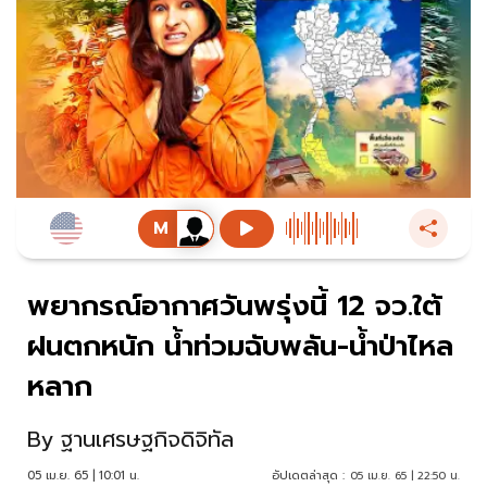
พยากรณ์อากาศวันพรุ่งนี้ 12 จว.ใต้
ฝนตกหนัก น้ำท่วมฉับพลัน-น้ำป่าไหล
หลาก
By
ฐานเศรษฐกิจดิจิทัล
05 เม.ย. 65 | 10:01 น.
อัปเดตล่าสุด :
05 เม.ย. 65 | 22:50 น.