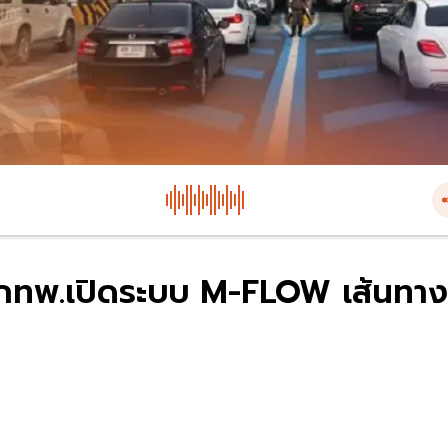
ี้ กทพ.เปิดระบบ M-FLOW เส้นทาง