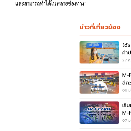
และสามารถทำได้ในหลายช่องทาง”
ข่าวที่เกี่ยวข้อง
ใช้
ค่าป
27 ก.
M-F
อีก
06 มี
เริ
M-
07 มี