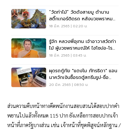
“วัดท่าไม้” วัดดังสายมู ตำนาน
สติ๊กเกอร์ติดรถ หลังบวชพราหมณ์
“ปอ-โรเบิร์ต”
18 มี.ค. 2565 | 02:20 น.
รู้จัก หลวงพี่อุเทน เจ้าอาวาสวัดท่า
ไม้ ผู้บวชพราหมณ์ให้ ไฮโซปอ-โร
เบิร์ต
18 มี.ค. 2565 | 03:45 น.
ผุดรถกู้ภัย "แตงโม ภัทรธิดา" แอน
นาควักเงินซื้อรถตู้สกรีนรูป-ชื่อ
เพื่อน
20 มี.ค. 2565 | 08:50 น.
ส่วนความคืบหน้าทางคีดพนักงานสอบสวนได้สอบปากคำ
พยานไปแล้วทั้งหมด 115 ปาก ยังเหลือการสอบปากเจ้า
หน้าที่ภาครัฐบางส่วน เช่น เจ้าหน้าที่ชุดพิสูจน์หลักฐาน /