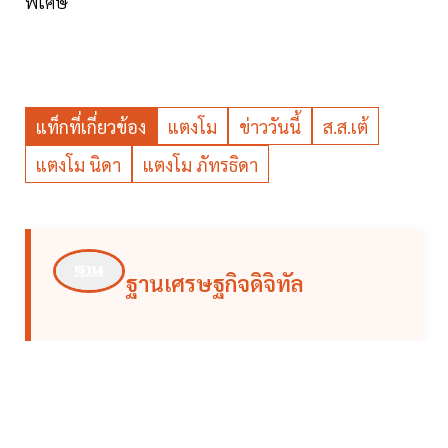
พิเศษ
แท็กที่เกี่ยวข้อง
แตงโม
ข่าววันนี้
ส.ส.เต้
แตงโม นิดา
แตงโม ภัทรธิดา
ฐานเศรษฐกิจดิจิทัล