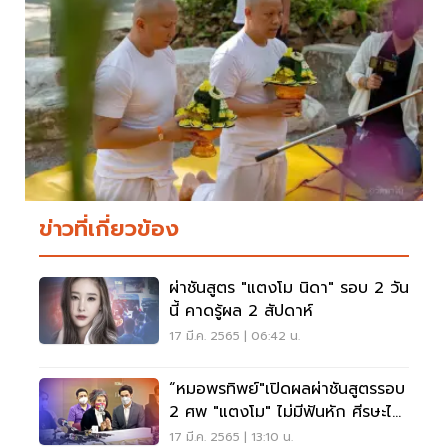
ข่าวที่เกี่ยวข้อง
ผ่าชันสูตร "แตงโม นิดา" รอบ 2 วัน
นี้ คาดรู้ผล 2 สัปดาห์
17 มี.ค. 2565 | 06:42 น.
“หมอพรทิพย์"เปิดผลผ่าชันสูตรรอบ
2 ศพ "แตงโม" ไม่มีฟันหัก ศีรษะไม่
แตก
17 มี.ค. 2565 | 13:10 น.