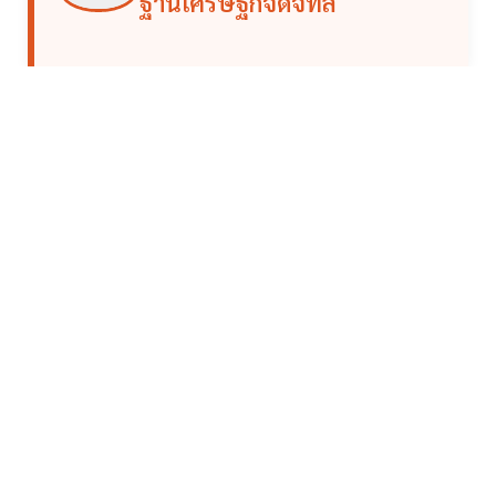
ฐานเศรษฐกิจดิจิทัล