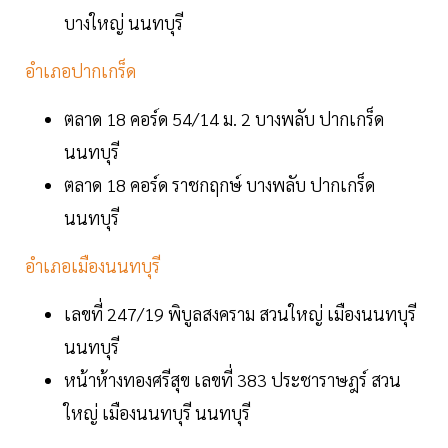
บางใหญ่ นนทบุรี
อำเภอปากเกร็ด
ตลาด 18 คอร์ด 54/14 ม. 2 บางพลับ ปากเกร็ด
นนทบุรี
ตลาด 18 คอร์ด ราชกฤกษ์ บางพลับ ปากเกร็ด
นนทบุรี
อำเภอเมืองนนทบุรี
เลขที่ 247/19 พิบูลสงคราม สวนใหญ่ เมืองนนทบุรี
นนทบุรี
หน้าห้างทองศรีสุข เลขที่ 383 ประชาราษฎร์ สวน
ใหญ่ เมืองนนทบุรี นนทบุรี