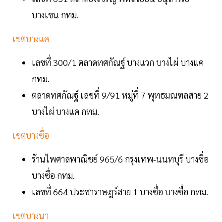
บางเขน กทม.
เขตบางแค
เลขที่ 300/1 ตลาดทศกัณฐ์ บางแวก บางไผ่ บางแค
กทม.
ตลาดทศกัณฐ์ เลขที่ 9/91 หมู่ที่ 7 พุทธมณฑลสาย 2
บางไผ่ บางแค กทม.
เขตบางซื่อ
ร้านไพศาลพาณิชย์ 965/6 กรุงเทพ-นนทบุรี บางซื่อ
บางซื่อ กทม.
เลขที่ 664 ประชาราษฎร์สาย 1 บางซื่อ บางซื่อ กทม.
เขตบางนา