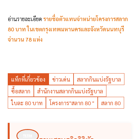
อ่านรายละเอียด
รายชื่อตัวแทนจำหน่ายโครงการสลาก
80 บาท ในเขตกรุงเทพมหานครและจังหวัดนนทบุรี
จำนวน 78 แห่ง
แท็กที่เกี่ยวข้อง
ข่าวเด่น
สลากกินแบ่งรัฐบาล
ซื้อสลาก
สำนักงานสลากกินแบ่งรัฐบาล
ใบละ 80 บาท
โครงการ"สลาก 80 "
สลาก 80