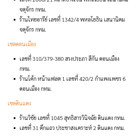
จตุจักร กทม.
ร้านไทยอารีย์ เลขที่ 1342/4 พหลโยธิน เสนานิคม
จตุจักร กทม.
เขตดอนเมือง
เลขที่ 310/379-380 สรงประภา สีกัน ดอนเมือง
กทม.
ร้านโค้ก หน้าแฟลต 1 เลขที่ 420/2 กำแพงเพชร 6
ดอนเมือง กทม.
เขตดินแดง
ร้านวิชัย เลขที่ 1045 สุทธิสารวินิจฉัย ดินแดง กทม.
เลขที่ 31 ตึกแถว ประชาสงเคราะห์ 2 ดินแดง กทม.