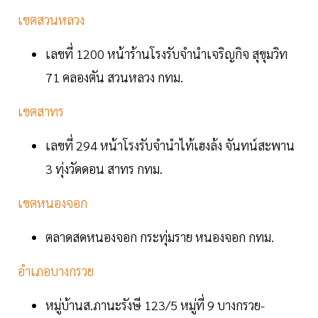
เขตสวนหลวง
เลขที่ 1200 หน้าร้านโรงรับจำนำเจริญกิจ สุขุมวิท
71 คลองตัน สวนหลวง กทม.
เขตสาทร
เลขที่ 294 หน้าโรงรับจำนำไท้เฮงล้ง จันทน์สะพาน
3 ทุ่งวัดดอน สาทร กทม.
เขตหนองจอก
ตลาดสดหนองจอก กระทุ่มราย หนองจอก กทม.
อำเภอบางกรวย
หมู่บ้านส.ภานะรังษี 123/5 หมู่ที่ 9 บางกรวย-