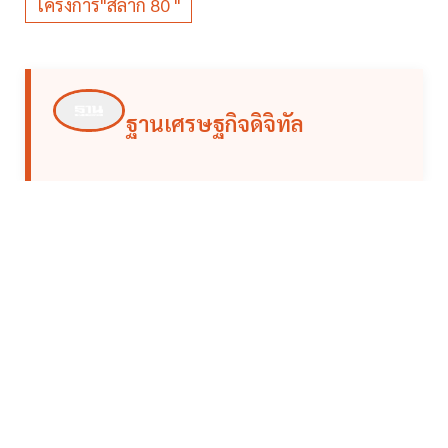
โครงการ"สลาก 80 "
ฐานเศรษฐกิจดิจิทัล