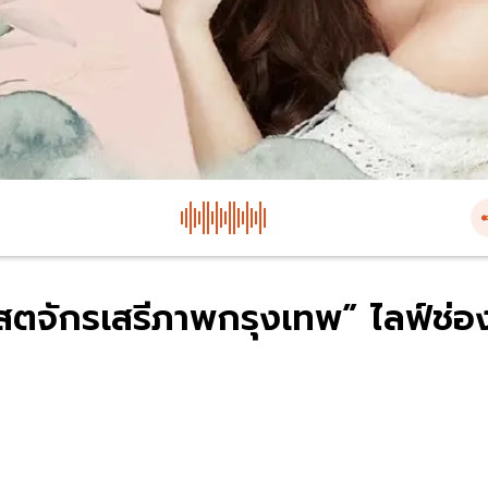
ริสตจักรเสรีภาพกรุงเทพ” ไลฟ์ช่อ