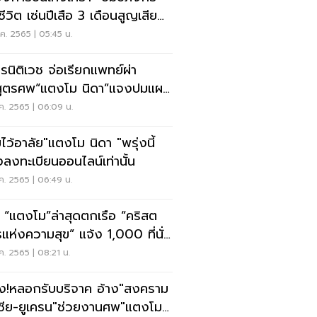
ชีวิต เซ่นปีเสือ 3 เดือนสูญเสีย
ว 10 คน
.ค. 2565 | 05:45 น.
ารนิติเวช จ่อเรียกแพทย์ผ่า
สูตรศพ“แตงโม นิดา”แจงปมแผล
ีรษะ
.ค. 2565 | 06:09 น.
มไว้อาลัย"แตงโม นิดา "พรุ่งนี้
งลงทะเบียนออนไลน์เท่านั้น
.ค. 2565 | 06:49 น.
ว “แตงโม”ล่าสุดตกเรือ “คริสต
รแห่งความสุข” แจ้ง 1,000 ที่นั่ง
มแล้ว
.ค. 2565 | 08:21 น.
ัง!หลอกรับบริจาค อ้าง"สงคราม
เซีย-ยูเครน"ช่วยงานศพ"แตงโม