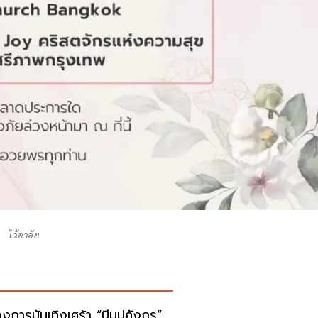
ไว้อาลัย
งการบันเทิงเศร้า “บีมปภังกร”