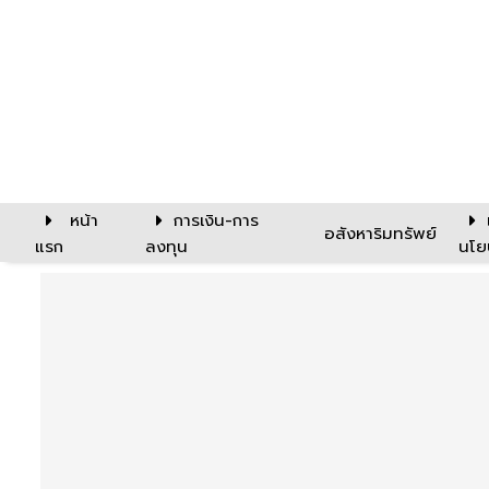
หน้า
การเงิน-การ
อสังหาริมทรัพย์
แรก
ลงทุน
นโย