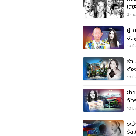
เสีย
แล้
24 มี
ผู้ก
ชัน
บนศ
10 มี
ร่ว
ต้อ
10 มี
ข่า
จัก
เต็
10 มี
ระว
รัส