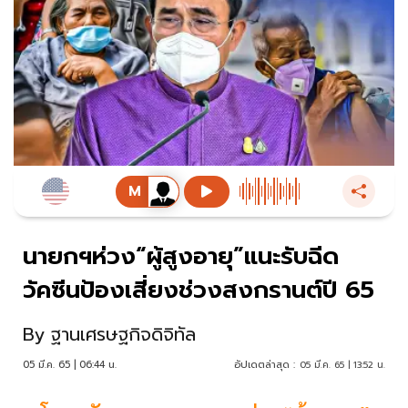
นายกฯห่วง“ผู้สูงอายุ”แนะรับฉีด
วัคซีนป้องเสี่ยงช่วงสงกรานต์ปี 65
By
ฐานเศรษฐกิจดิจิทัล
05 มี.ค. 65 | 06:44 น.
อัปเดตล่าสุด :
05 มี.ค. 65 | 13:52 น.