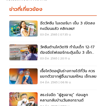
ข่าวที่เกี่ยวข้อง
ฉีดวัคซีน โมเดอร์นา เข็ม 3 เปิดลง
ทะเบียนแล้ว คลิกเลย!
03 มี.ค. 2565 | 07:35 น.
วัคซีนต้านโควิด19 ทำไมเด็ก 12-17
ต้องฉีดไฟเซอร์กระตุ้นเข็ม 3 เช็ก
เลย
03 มี.ค. 2565 | 20:11 น.
เชื้อโควิดอยู่ในร่างกายได้กี่วัน ควร
แยกตัวจากผู้อื่นนานแค่ไหน เช็กเลย
04 มี.ค. 2565 | 06:16 น.
สธ.เร่งฉีด “ผู้สูงอายุ” ก่อนลูก
หลานกลับบ้านวันสงกรานต์