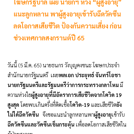
โฆษกรัฐบาล เผย นายกฯ ห่วง “ผู้สูงอายุ”
แนะลูกหลาน พาผู้สูงอายุเข้ารับฉีดวัคซีน
ลดโอกาสเสียชีวิต ป้องกันความเสี่ยง ก่อน
ช่วงเทศกาลสงกรานต์ปี 65
วันนี้ (5 มี.ค. 65) นายธนกร วังบุญคงชนะ โฆษกประจำ
สำนักนายกรัฐมนตรี เผย
พลเอก ประยุทธ์ จันทร์โอชา
นายกรัฐมนตรีและรัฐมนตรีว่าการกระทรวงกลาโหม
มี
ความห่วงใย
ผู้สูงอายุที่มีอัตราการเสียชีวิตจากโควิด 19
สูงสุด
โดยพบเกินครึ่งที่ติดเชื้อ
โควิด-19
และเสียชีวิต
ยัง
ไม่ได้ฉีดวัคซีน
จึงขอแนะนำลูกหลานพา
ผู้สูงอายุ
เข้ารับ
ฉีดวัคซีนและวัคซีนเข็มกระตุ้น
เพื่อลดโอกาสเสียชีวิตใน