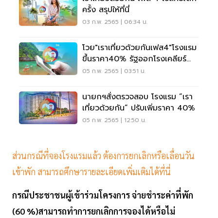
ครั้ง สรุปให้ที่นี่
03 ก.พ. 2565 | 06:34 น.
โวย"เราเที่ยวด้วยกันเฟส4"โรงแรม
ขึ้นราคา40% รัฐออกโรงเคลียร์
แล้ว
05 ก.พ. 2565 | 03:51 น.
นายกฯสั่งตรวจสอบ โรงแรม ”เรา
เที่ยวด้วยกัน” ปรับเพิ่มราคา 40%
05 ก.พ. 2565 | 12:50 น.
ส่วนกรณีที่จองโรงแรมแล้ว ต้องการยกเลิกหรือเลื่อนวัน
เข้าพัก สามารถศึกษารายละเอียดเพิ่มเติมได้ที่นี่
กรณีประชาชนผู้เข้าร่วมโครงการ จ่ายชำระค่าที่พัก
(60 %)สามารถทำการยกเลิกการจองได้หรือไม่