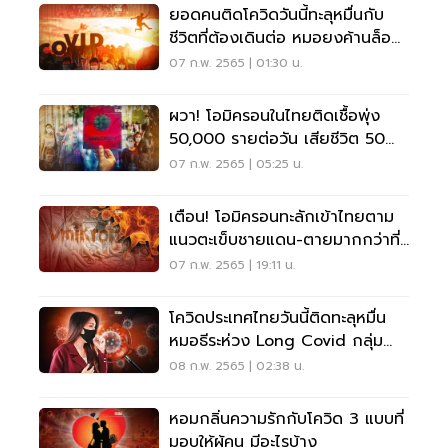
ยอดคนติดโควิดวันนี้ทะลุหมื่นกับ
ชีวิตที่ต้องเดินต่อ หมอยงค้านล็อก
ดาวน์
07 ก.พ. 2565 | 01:30 น.
ผวา! โอมิครอนในไทยติดเชื้อพุ่ง
50,000 รายต่อวัน เสียชีวิต 50
ราย
07 ก.พ. 2565 | 05:25 น.
เตือน! โอมิครอนทะลักเข้าไทยตาม
แนวตะเข็บชายแดน-ตายมากกว่าที่
เคยเชื่อ
07 ก.พ. 2565 | 19:11 น.
โควิดประเทศไทยวันนี้ติดทะลุหมื่น
หมอธีระห่วง Long Covid กลุ่ม
เด็ก-วัยรุ่น
08 ก.พ. 2565 | 02:38 น.
หอมกลิ่นความรักกับโควิด 3 แบบที่
มอบให้ผู้คน มีอะไรบ้าง