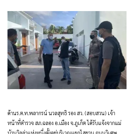
ด้านร.ต.ท.พลากรน์ นวลสุทธิ รอง สว. (สอบสวน) เจ้า
หน้าที่ตำรวจ สภ.ฉลอง อ.เมือง จ.ภูเก็ต ได้รับแจ้งจากแม่
บ้านวิลล่าแห่งหนึ่งตั้งอยู่บริเวณแยกไสยวน ถนนวิเศษ