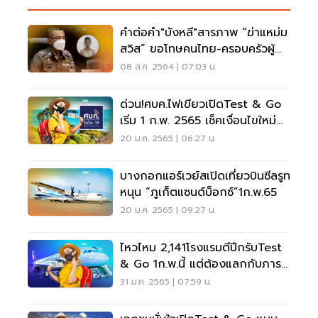
คำต่อคำ"บังหลี"สารภาพ “ฆ่าแหม่ม
สวิส” ขอโทษคนไทย-ครอบครัวผู้
เสียชีวิต
08 ส.ค. 2564 | 07:03 น.
ด่วน!ศบค.ไฟเขียวเปิดTest & Go
เริ่ม 1 ก.พ. 2565 เช็คเงื่อนไขใหม่
ได้ที่นี่
20 ม.ค. 2565 | 06:27 น.
บางกอกแอร์เวย์สเปิดเที่ยวบินซีลรูท
หนุน “ภูเก็ตแซนด์บ็อกซ์”1ก.พ.65
20 ม.ค. 2565 | 09:27 น.
ไหวไหม 2,141โรงแรมตีปีกรับTest
& Go 1ก.พ.นี้ แต่ต้องแลกกับภาระ
ที่เพิ่มขึ้น
31 ม.ค. 2565 | 07:59 น.