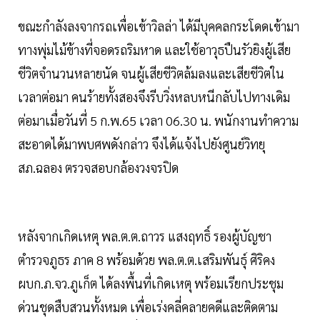
ขณะกำลังลงจากรถเพื่อเข้าวิลล่า ได้มีบุคคลกระโดดเข้ามา
ทางพุ่มไม้ข้างที่จอดรถริมหาด และใช้อาวุธปืนรัวยิงผู้เสีย
ชีวิตจำนวนหลายนัด จนผู้เสียชีวิตล้มลงและเสียชีวิตใน
เวลาต่อมา คนร้ายทั้งสองจึงรีบวิ่งหลบหนีกลับไปทางเดิม
ต่อมาเมื่อวันที่ 5 ก.พ.65 เวลา 06.30 น. พนักงานทำความ
สะอาดได้มาพบศพดังกล่าว จึงได้แจ้งไปยังศูนย์วิทยุ
สภ.ฉลอง ตรวจสอบกล้องวงจรปิด
หลังจากเกิดเหตุ พล.ต.ต.ถาวร แสงฤทธิ์ รองผู้บัญชา
ตำรวจภูธร ภาค 8 พร้อมด้วย พล.ต.ต.เสริมพันธุ์ ศิริคง
ผบก.ภ.จว.ภูเก็ต ได้ลงพื้นที่เกิดเหตุ พร้อมเรียกประชุม
ด่วนชุดสืบสวนทั้งหมด เพื่อเร่งคลี่คลายคดีและติดตาม