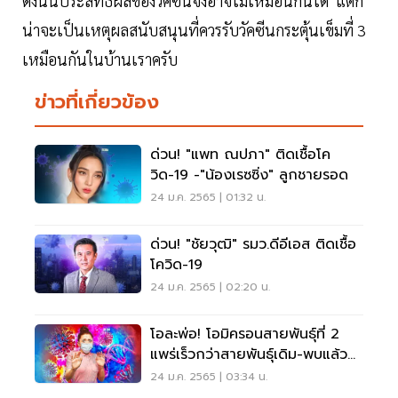
ดังนั้นประสิทธิผลของวัคซีนจึงอาจไม่เหมือนกันได้ แต่ก็
น่าจะเป็นเหตุผลสนับสนุนที่ควรรับวัคซีนกระตุ้นเข็มที่ 3
เหมือนกันในบ้านเราครับ
ข่าวที่เกี่ยวข้อง
ด่วน! "แพท ณปภา" ติดเชื้อโค
วิด-19 -"น้องเรซซิ่ง" ลูกชายรอด
24 ม.ค. 2565 | 01:32 น.
ด่วน! "ชัยวุฒิ" รมว.ดีอีเอส ติดเชื้อ
โควิด-19
24 ม.ค. 2565 | 02:20 น.
โอละพ่อ! โอมิครอนสายพันธุ์ที่ 2
แพร่เร็วกว่าสายพันธุ์เดิม-พบแล้ว
40 ประเทศ
24 ม.ค. 2565 | 03:34 น.