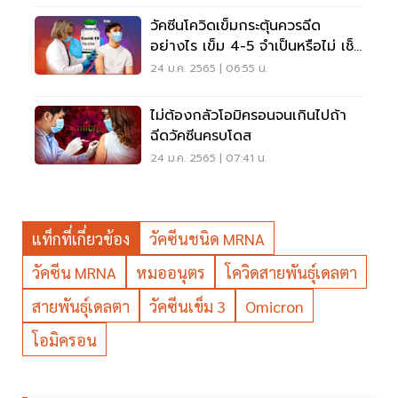
วัคซีนโควิดเข็มกระตุ้นควรฉีด
อย่างไร เข็ม 4-5 จำเป็นหรือไม่ เช็ค
เลย
24 ม.ค. 2565 | 06:55 น.
ไม่ต้องกลัวโอมิครอนจนเกินไปถ้า
ฉีดวัคซีนครบโดส
24 ม.ค. 2565 | 07:41 น.
แท็กที่เกี่ยวข้อง
วัคซีนชนิด MRNA
วัคซีน MRNA
หมออนุตร
โควิดสายพันธุ์เดลตา
สายพันธุ์เดลตา
วัคซีนเข็ม 3
Omicron
โอมิครอน