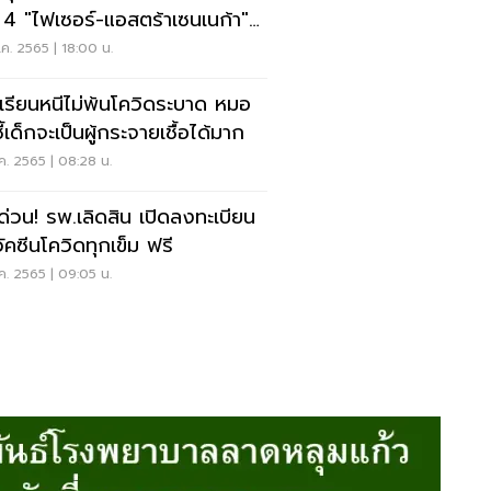
ม 4 "ไฟเซอร์-แอสตร้าเซนเนก้า"
รี ล่าสุด
ค. 2565 | 18:00 น.
เรียนหนีไม่พ้นโควิดระบาด หมอ
้เด็กจะเป็นผู้กระจายเชื้อได้มาก
ค. 2565 | 08:28 น.
คด่วน! รพ.เลิดสิน เปิดลงทะเบียน
วัคซีนโควิดทุกเข็ม ฟรี
ค. 2565 | 09:05 น.