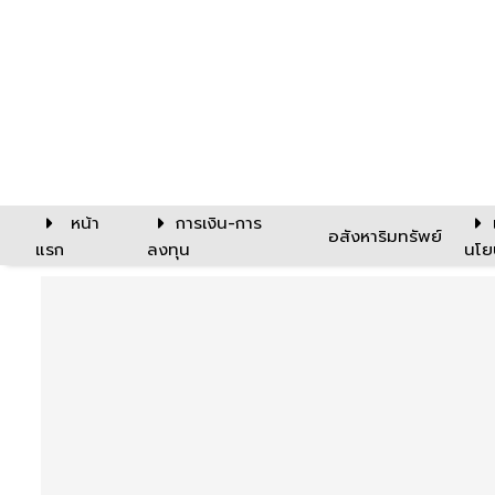
หน้า
การเงิน-การ
อสังหาริมทรัพย์
แรก
ลงทุน
นโย