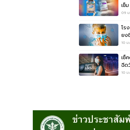
เข็
ชลบุ
09 ม.
โรง
ยงชี
10 ม.
เช็
ฉีด
10 ม.