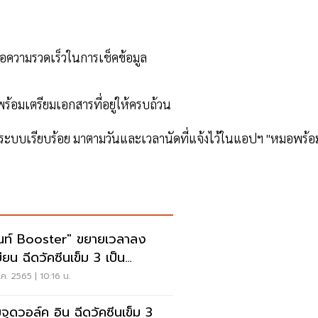
ื่อความรวดเร็วในการเช็คข้อมูล
ร้อมเตรียมเอกสารที่อยู่ให้ครบถ้วน
ขึ้นระบบเรียบร้อย มาตามวันและเวลานัดที่แจ้งไว้ในแอปฯ "หมอพร้อ
นท์ Booster" ขยายเวลาลง
คซีนเข็ม 3 เป็น
traZeneca
ค. 2565 | 10:16 น.
จุดวอล์ค อิน ฉีดวัคซีนเข็ม 3