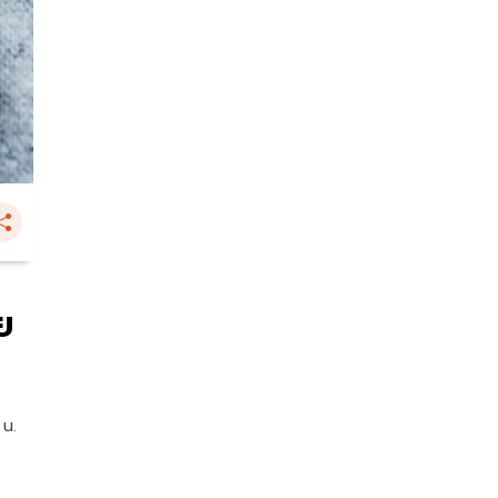
ย
 น.