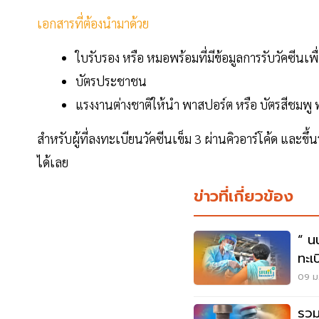
เอกสารที่ต้องนำมาด้วย
ใบรับรอง หรือ หมอพร้อมที่มีข้อมูลการรับวัคซีนเพ
บัตรประชาชน
แรงงานต่างชาติให้นำ พาสปอร์ต หรือ บัตรสีชมพู พ
สำหรับผู้ที่ลงทะเบียนวัคซีนเข็ม 3 ผ่านคิวอาร์โค้ด และ
ได้เลย
ข่าวที่เกี่ยวข้อง
“ น
ทะเบียน ฉีดวั
As
09 ม.
รวม