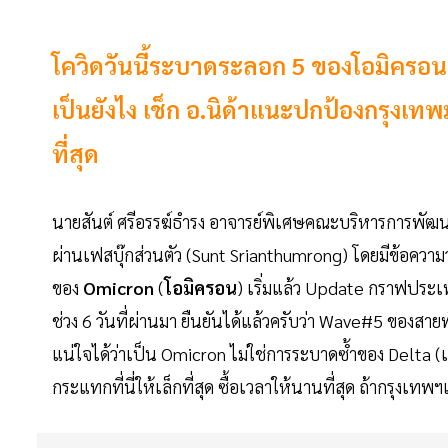
โควิดวันนี้ระบาดระลอก 5 ของโอมิครอน 
เป็นยังไง เช็ก อ.นิด้าแนะปกป้องกรุงเท
ที่สุด
นายสันต์ ศรีอรรฆ์ธำรง อาจารย์พิเศษคณะบริหารการพัฒนา
ผ่านเฟสบุ๊กส่วนตัว (Sunt Srianthumrong) โดยมีข้อความว
ของ
Omicron
(
โอมิครอน
) เริ่มแล้ว Update กราฟประเ
ช่วง 6 วันที่ผ่านมา ยืนยันได้แล้วครับว่า Wave#5 ของสายพั
แน่ใจได้ว่าเป็น Omicron ไม่ใช่การระบาดซ้ำของ Delta (เด
กระแทกที่นี่ให้เล็กที่สุด ซื้อเวลาให้นานที่สุด ถ้ากรุงเ