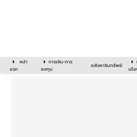
หน้า
การเงิน-การ
อสังหาริมทรัพย์
แรก
ลงทุน
นโย