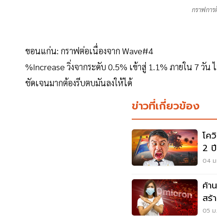
กราฟการติ
ขอนแก่น: กราฟต่อเนื่องจาก Wave#4
%Increase วิ่งจากระดับ 0.5% เข้าสู่ 1.1% ภายใน 7 วัน ไม่
ชัดเจนมากต้องรีบตบมันลงให้ได้
ข่าวที่เกี่ยวข้อง
โคว
2 ป
ต่อ
04 ม.
ค้า
สร้า
แร
05 ม.