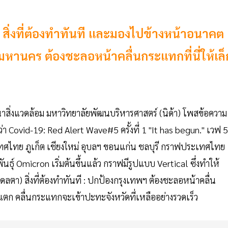
สิ่งที่ต้องทำทันที และมองไปข้างหน้าอนาคต
พมหานคร ต้องชะลอหน้าคลื่นกระแทกที่นี่ให้เล็
สิ่งแวดล้อม มหาวิทยาลัยพัฒนบริหารศาสตร์ (นิด้า) โพสข้อความ
่า Covid-19: Red Alert Wave#5 ครั้งที่ 1 "It has begun." เวฟ 5
ทศไทย ภูเก็ต เชียงใหม่ อุบลฯ ขอนแก่น ชลบุรี กราฟประเทศไทย
นธุ์ Omicron เริ่มต้นขึ้นแล้ว กราฟมีรูปแบบ Vertical ซึ่งทำให้
ลตา) สิ่งที่ต้องทำทันที : ปกป้องกรุงเทพฯ ต้องชะลอหน้าคลื่น
ทพฯแตก คลื่นกระแทกจะเข้าปะทะจังหวัดที่เหลืออย่างรวดเร็ว