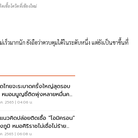
ดเชื้อโควิดที่เชียงใหม่
เร็วมากนัก ยังถือว่าควบคุมได้ในระดับหนึ่ง แต่ยังเป็นขาขึ้นที่
ิดไทยจะระบาดครั้งใหญ่สุดรอบ
ี หมอมนูญชี้ติดพุ่งหลายหมื่นคน
วัน
ค. 2565 | 04:06 น.
นแนวคิดปล่อยติดเชื้อ "โอมิครอน"
งภูมิ หมอศิริราชไม่เชื่อไม่ร้าย
ง
ค. 2565 | 06:08 น.