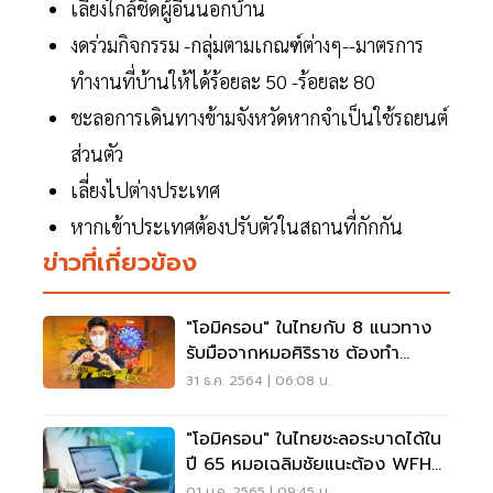
เลี่ยงใกล้ชิดผู้อื่นนอกบ้าน
งดร่วมกิจกรรม -กลุ่มตามเกณฑ์ต่างๆ--มาตรการ
ทำงานที่บ้านให้ได้ร้อยละ 50 -ร้อยละ 80
ชะลอการเดินทางข้ามจังหวัดหากจำเป็นใช้รถยนต์
ส่วนตัว
เลี่ยงไปต่างประเทศ
หากเข้าประเทศต้องปรับตัวในสถานที่กักกัน
ข่าวที่เกี่ยวข้อง
"โอมิครอน" ในไทยกับ 8 แนวทาง
รับมือจากหมอศิริราช ต้องทำ
อย่างไรบ้าง เช็กเลย
31 ธ.ค. 2564 | 06:08 น.
"โอมิครอน" ในไทยชะลอระบาดได้ใน
ปี 65 หมอเฉลิมชัยแนะต้อง WFH
100% หลังปีใหม่
01 ม.ค. 2565 | 09:45 น.