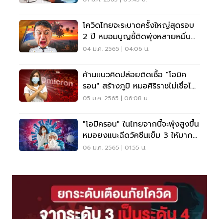
โควิดไทยจะระบาดครั้งใหญ่สุดรอบ
2 ปี หมอมนูญชี้ติดพุ่งหลายหมื่น
คนต่อวัน
04 ม.ค. 2565 | 04:06 น.
ค้านแนวคิดปล่อยติดเชื้อ "โอมิค
รอน" สร้างภูมิ หมอศิริราชไม่เชื่อไม่
ร้ายแรง
05 ม.ค. 2565 | 06:08 น.
"โอมิครอน" ในไทยจากนี้จะพุ่งสูงขึ้น
หมอยงแนะฉีดวัคซีนเข็ม 3 ให้มาก-
เร็ว
06 ม.ค. 2565 | 01:55 น.