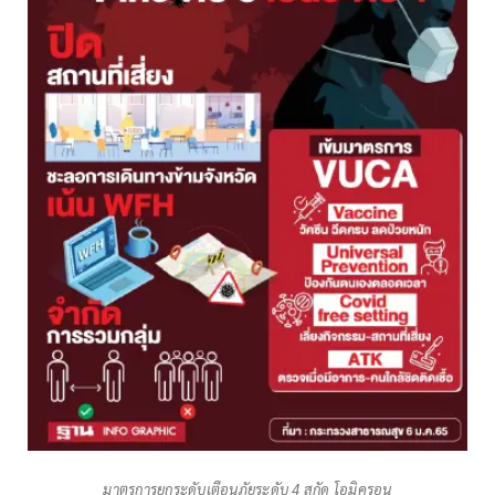
มาตรการยกระดับเตือนภัยระดับ 4 สกัด โอมิครอน