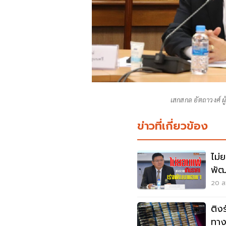
เสกสกล อัตถาวงศ์ ผ
ข่าวที่เกี่ยวข้อง
ไม่
พั
20 ส.
ติงร
ทา