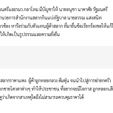
มนตรีและรมว.กลาโหม มีบัญชาให้ นายอนุชา นาคาศัย รัฐมนตรี
้อำนวยการสำนักงานสลากกินแบ่งรัฐบาล นายลวรณ แสงสนิท
อง หารือร่วมกับตัวแทนผู้ค้าสลาก ที่มายื่นข้อเรียกร้องขอให้แก้
ห้เกิดเป็นรูปธรรมและความยั่งยืน
ยสลากราคาแพง ผู้ค้าถูกหลอกลวง ต้มตุ๋น จนนำไปสู่การฆ่ายกครัว
ลอกขายโควตาต่างๆ ทำให้ประชาชน ที่อยากจะมีโอกาส ถูกหลอกเสี
ูว่าเกิดจากสาเหตุใดถึงไม่สามารถควบคุมราคาได้