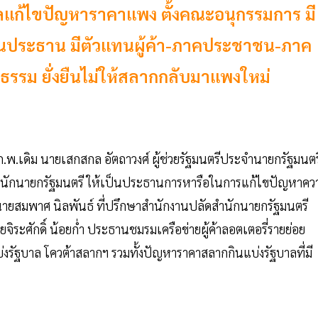
บาลแก้ไขปัญหาราคาแพง ตั้งคณะอนุกรรมการ มี
็นประธาน มีตัวแทนผู้ค้า-ภาคประชาชน-ภาค
ูปธรรม ยั่งยืนไม่ให้สลากกลับมาแพงใหม่
 ก.พ.เดิม นายเสกสกล อัตถาวงศ์ ผู้ช่วยรัฐมนตรีประจำนายกรัฐมนตร
ำนักนายกรัฐมนตรี ให้เป็นประธานการหารือในการแก้ไขปัญหาคว
ับ นายสมพาศ นิลพันธ์ ที่ปรึกษาสำนักงานปลัดสำนักนายกรัฐมนตรี
ระศักดิ์ น้อยก่ำ ประธานชมรมเครือข่ายผู้ค้าลอตเตอรี่รายย่อย
่งรัฐบาล โควต้าสลากฯ รวมทั้งปัญหาราคาสลากกินแบ่งรัฐบาลที่มี