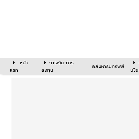
หน้า
การเงิน-การ
อสังหาริมทรัพย์
แรก
ลงทุน
นโย