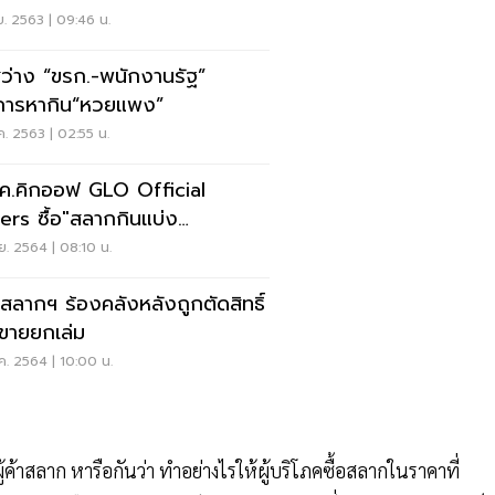
ย. 2563 | 09:46 น.
ว่าง “ขรก.-พนักงานรัฐ”
การหากิน“หวยแพง”
ค. 2563 | 02:55 น.
.ค.คิกออฟ GLO Official
lers ซื้อ"สลากกินแบ่ง
บาล"ใบละ 80 บ.ผ่านแอป"เป๋าตัง"
.ย. 2564 | 08:10 น.
ค้าสลากฯ ร้องคลังหลังถูกตัดสิทธิ์
ุขายยกเล่ม
ค. 2564 | 10:00 น.
้ค้าสลาก หารือกันว่า ทำอย่างไรให้ผู้บริโภคซื้อสลากในราคาที่