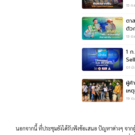
15 ก.
ตาส
ตัว
13 ต.
1 ก
Sel
รัฐ
01 มิ
ผู้
เหต
19 ต.
นอกจากนี้ ที่ประชุมยังได้รับฟังข้อเสนอ ปัญหาต่างๆ จากผู