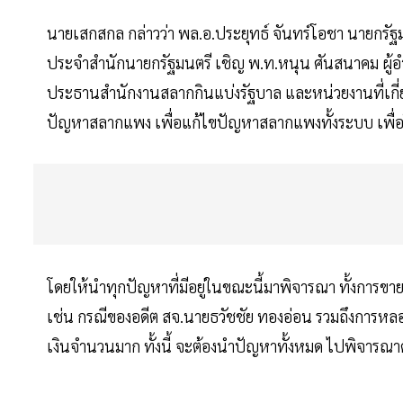
นายเสกสกล กล่าวว่า พล.อ.ประยุทธ์ จันทร์โอชา นายกรัฐ
ประจำสำนักนายกรัฐมนตรี เชิญ พ.ท.หนุน ศันสนาคม ผู
ประธานสำนักงานสลากกินแบ่งรัฐบาล และหน่วยงานที่เกี่ยวข้
ปัญหาสลากแพง เพื่อแก้ไขปัญหาสลากแพงทั้งระบบ เพื่อใ
โดยให้นำทุกปัญหาที่มีอยู่ในขณะนี้มาพิจารณา ทั้งการขา
เช่น กรณีของอดีต สจ.นายธวัชชัย ทองอ่อน รวมถึงการห
เงินจำนวนมาก ทั้งนี้ จะต้องนำปัญหาทั้งหมด ไปพิจารณาด