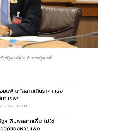
ู้ช่วยรัฐมนตรีประจำนายกรัฐมนตรี
ยอมแพ้ แก้สลากเกินราคา เร่ง
ฒนาแอพฯ
ค. 2562 | 12:21 น.
ัฐฯ พิมพ์สลากเพิ่ม ไม่ใช่
งออกของหวยแพง