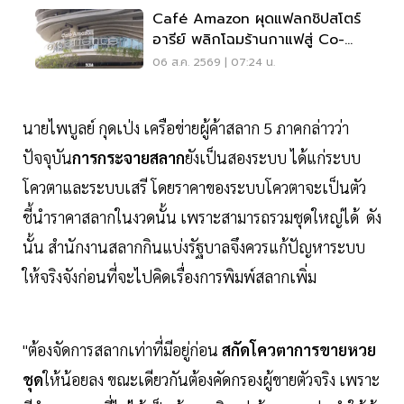
Café Amazon ผุดแฟลกชิปสโตร์
อารีย์ พลิกโฉมร้านกาแฟสู่ Co-
Working Space ครบวงจร
06 ส.ค. 2569 | 07:24 น.
นายไพบูลย์ กุดเป่ง เครือข่ายผู้ค้าสลาก 5 ภาคกล่าวว่า
ปัจจุบัน
การกระจายสลาก
ยังเป็นสองระบบ ได้แก่ระบบ
โควตาและระบบเสรี โดยราคาของระบบโควตาจะเป็นตัว
ชี้นำราคาสลากในงวดนั้น เพราะสามารถรวมชุดใหญ่ได้ ดัง
นั้น สำนักงานสลากกินแบ่งรัฐบาลจึงควรแก้ปัญหาระบบ
ให้จริงจังก่อนที่จะไปคิดเรื่องการพิมพ์สลากเพิ่ม
"ต้องจัดการสลากเท่าที่มีอยู่ก่อน
สกัดโควตาการขายหวย
ชุด
ให้น้อยลง ขณะเดียวกันต้องคัดกรองผู้ขายตัวจริง เพราะ