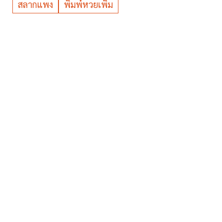
สลากแพง
พิมพ์หวยเพิ่ม