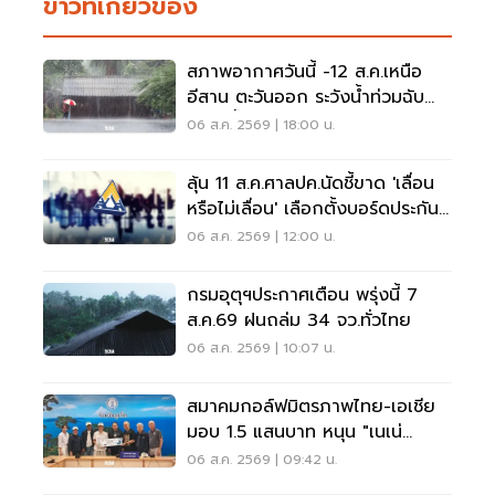
ข่าวที่เกี่ยวข้อง
สภาพอากาศวันนี้ -12 ส.ค.เหนือ
อีสาน ตะวันออก ระวังน้ำท่วมฉับ
พลัน น้ำป่าไหลหลาก
06 ส.ค. 2569 | 18:00 น.
ลุ้น 11 ส.ค.ศาลปค.นัดชี้ขาด 'เลื่อน
หรือไม่เลื่อน' เลือกตั้งบอร์ดประกัน
สังคม
06 ส.ค. 2569 | 12:00 น.
กรมอุตุฯประกาศเตือน พรุ่งนี้ 7
ส.ค.69 ฝนถล่ม 34 จว.ทั่วไทย
06 ส.ค. 2569 | 10:07 น.
สมาคมกอล์ฟมิตรภาพไทย-เอเชีย
มอบ 1.5 แสนบาท หนุน "เนเน่
รอยัล" ลุยเวทีที่สหรัฐ
06 ส.ค. 2569 | 09:42 น.