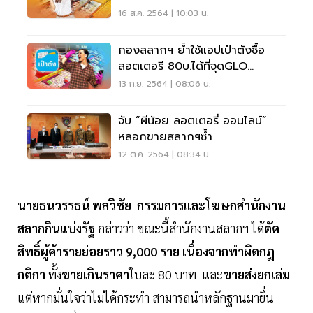
รัฐบาลมีคำตอบ
16 ส.ค. 2564 | 10:03 น.
กองสลากฯ ย้ำใช้แอปเป๋าตังซื้อ
ลอตเตอรี 80บ.ได้ที่จุดGLO
Official Sellers
13 ก.ย. 2564 | 08:06 น.
จับ “ผีน้อย ลอตเตอรี่ ออนไลน์”
หลอกขายสลากฯซ้ำ
12 ต.ค. 2564 | 08:34 น.
นายธนวรรธน์ พลวิชัย กรรมการและโฆษกสำนักงาน
สลากกินแบ่งรัฐ
กล่าวว่า ขณะนี้สำนักงานสลากฯ ได้
ตัด
สิทธิ์ผู้ค้ารายย่อยราว 9,000 ราย
เนื่องจากทำผิดกฎ
กติกา
ทั้ง
ขายเกินราคา
ใบละ 80 บาท และ
ขายส่งยกเล่ม
แต่หากมั่นใจว่าไม่ได้กระทำ สามารถนำหลักฐานมายื่น